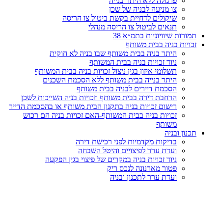
פרגולה ללא היתר בנייה
צו מניעה לבניה של שכן
שיקולים לדחיית בקשת ביטול צו הריסה
תנאים לביטול צו הריסה מנהלי
תמורות שיוויוניות בתמ״א 38
זכויות בניה בבית משותף
היתר בניה בבית משותף שבו בניה לא חוקית
ניוד זכויות בניה בבית המשותף
תשלומי איזון בגין ניצול זכויות בניה בבית המשותף
היתר בנייה בבית משותף ללא הסכמת השכנים
הסכמת דיירים לבניה בבית משותף
הרחבת דירה בבית משותף וזכויות בניה השייכות לשכן
רישום זכויות בניה בתקנון הבית משותף או בהסכמת הדייר
זכויות בניה בבית המשותף-האם זכויות בניה הם רכוש
משותף
תכנון ובניה
בדיקות מקדמיות לפני רכישת דירה
ועדת ערר לפיצויים והיטל השבחה
ניוד זכויות בניה במקרים של פיצוי בגין הפקעה
פטור מארנונה לנכס ריק
ועדת ערר לתכנון ובניה