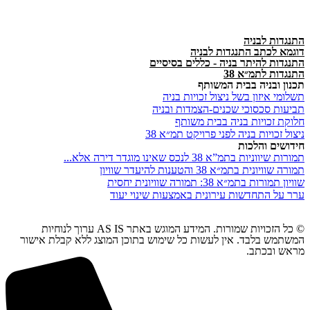
התנגדות לבניה
דוגמא לכתב התנגדות לבניה
התנגדות להיתר בניה - כללים בסיסיים
התנגדות לתמ״א 38
תכנון ובניה בבית המשותף
תשלומי איזון בשל ניצול זכויות בניה
תביעות סכסוכי שכנים-הצמדות ובניה
חלוקת זכויות בניה בבית משותף
ניצול זכויות בניה לפני פרויקט תמ״א 38
חידושים והלכות
תמורות שיווניות בתמ”א 38 לנכס שאינו מוגדר דירה אלא...
תמורה שוויונית בתמ״א 38 והטענות להיעדר שוויון
שוויון תמורות בתמ״א 38: תמורה שוויונית יחסית
ערר על התחדשות עירונית באמצעות שינוי יעוד
© כל הזכויות שמורות. המידע המוגש באתר AS IS ערוך לנוחיות
המשתמש בלבד. אין לעשות כל שימוש בתוכן המוצג ללא קבלת אישור
מראש ובכתב.