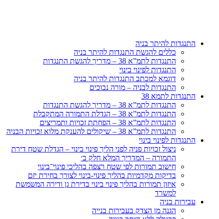
דלג
לתוכן
התנגדות להיתר בניה
כללים להגשת התנגדות להיתר בניה
התנגדות לתמ”א 38 – מדריך להגשת התנגדות
התנגדות לפינוי בינוי
דוגמא למכתב התנגדות להיתר בניה
התנגדות לבניה – מורה נבוכים
התנגדות לתמא 38
התנגדות לתמ”א 38 – מדריך להגשת התנגדות
התנגדות לתמ”א 38 – הגדלת התמורה המתקבלת
התנגדות לתמ”א 38 – הפחתת זכויות ותמריצים
התנגדות לתמ”א 38 – שיקולים להענקת מלוא זכויות הבניה
התנגדות לפינוי בינוי
ניצול זכויות פניה לפני הליך פינוי בינוי – הגדלת שטח דירת
התמורה – המדריך המלא חלק ב׳
חישוב תמורות לפי שטח רצפה בהליכי פינוי־בינוי
בדיקות מקדמיות בהליך פינוי-בינוי לצורך בחירת יזם
איזון תמורות בהליך פינוי בינוי בדירת גן ודירה המשמשת
למשרד
עבירות בניה
הגנה מן הצדק בעבירות בנייה