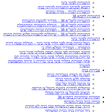
התנגדות לפינוי בינוי
דוגמא למכתב התנגדות להיתר בניה
התנגדות לבניה – מורה נבוכים
התנגדות לתמא 38
התנגדות לתמ”א 38 – מדריך להגשת התנגדות
התנגדות לתמ”א 38 – הגדלת התמורה המתקבלת
התנגדות לתמ”א 38 – הפחתת זכויות ותמריצים
התנגדות לתמ”א 38 – שיקולים להענקת מלוא זכויות הבניה
התנגדות לפינוי בינוי
ניצול זכויות פניה לפני הליך פינוי בינוי – הגדלת שטח דירת
התמורה – המדריך המלא חלק ב׳
חישוב תמורות לפי שטח רצפה בהליכי פינוי־בינוי
בדיקות מקדמיות בהליך פינוי-בינוי לצורך בחירת יזם
איזון תמורות בהליך פינוי בינוי בדירת גן ודירה המשמשת
למשרד
עבירות בניה
הגנה מן הצדק בעבירות בנייה
פרגולה ללא היתר בנייה
צו מניעה לבניה של שכן
שיקולים לדחיית בקשת ביטול צו הריסה
תנאים לביטול צו הריסה מנהלי
תמורות שיוויוניות בתמ״א 38
זכויות בניה בבית משותף
היתר בניה בבית משותף שבו בניה לא חוקית
ניוד זכויות בניה בבית המשותף