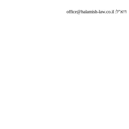
דוא"ל: office@halamish-law.co.il