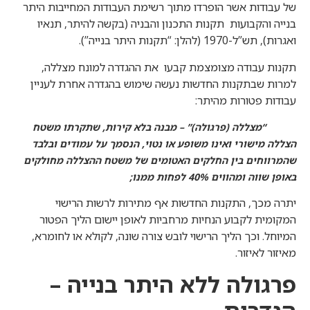
של עבודות אשר הופרדו מתוך רשימת העבודות המחייבות היתר
בנייה והקבועות תקנות התכנון והבניה (בקשה להיתר, תנאיו
ואגרות), תש”ל-1970 (להלן: “תקנות היתר בנייה”).
תקנות עבודה מצומצמת קבעו את ההגדרה למונח מצללה,
למרות שבתקנות החדשות נעשה שימוש בהגדרה אחרת לעניין
עבודות פטורות מהיתר:
“מצללה (פרגולה)” – מבנה בלא קירות, שתקרתו משטח
הצללה מישורי ואינו משופע או נטוי, הנסמך על עמודים ובלבד
שהמרווחים בין החלקים האטומים של משטח ההצללה מחולקים
באופן שווה ומהווים 40% לפחות ממנו;
יתרה מכך, התקנות החדשות אף מתירות לרשות הרישוי
המקומית לקבוע הנחיות מרחביות לאופן יישום הליך הפטור
המיוחל. וכך הליך הרישוי לובש צורה שונה, לקולא או לחומרא,
מאיזור לאיזור.
פרגולה ללא היתר בנייה –