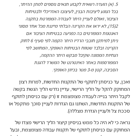
5. (א) הועדה רשאית לקבוע תנאים נוספים למתן ההיתר,
בכל הנוגע ליציבות הבנין, לעיצובו האדריכלי ולבטיחות
הציבור, ואולם לעניין היתר לעבודה המפורטת בתקנה
2(15), לא יראו את הקרינה הבלתי מייננת מכל אחד מסוגי
האנטנות המפורטים בה כפגיעה בבטיחות הציבור אם
ניתן למיתקן חובבי הרדיו היתר הקמה לפי סעיף 6 לחוק
הקרינה ובלבד שטווח הבטיחות האופקי, המחושב לפי
הנחיות הממונה שקיבל מבקש היתר ההקמה,
המפורסמות באתר האינטרנט של המשרד להגנת
הסביבה, קטן מ-3 מטר בכיוון האופקי.
ואכן, עד כניסתן לתוקף של התקנות החדשות, למרות רצון
המחוקק להקל על הליך הרישוי, עדיין נדרש הליך הגשת בקשה
לקבל היתר בנייה לעבודה מצומצמת זו (רק עם כניסתן לתוקף
של התקנות החדשות, השתנו גם הגדרות לעניין סוכך מתקפל או
סככת צל ולעניין הגדרת מצללה).
נראה כי לא היה כל ממש בניסיון קיצור הליך הרישוי מצדו של
המחוקק עם כניסתן לתוקף של תקנות עבודה מצומצמת, ובעל