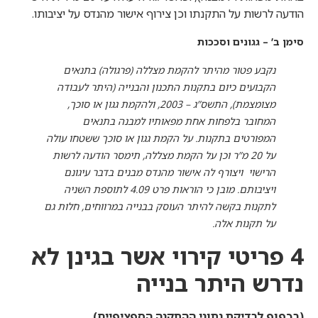
הודעה לרשות על התקנתו וכן צירוף אישור מהנדס על יציבותו.
סימן ב’ – גגונים וסככות
נקבע פטור מהיתר להקמת מצללה (פרגולה) בתנאים
הקבועים כיום בתקנות התכנון והבנייה (היתר לעבודה
מצומצמת), התשס”ג – 2003, ולהקמת גגון או סוכך,
המחובר בלפחות אחת מפאותיו למבנה בתנאים
המפורטים בתקנות. על הקמת גגון או סוכך ששטחו עולה
על 20 מ”ר וכן על הקמת מצללה, תימסר הודעה לרשות
הרישוי ויצורף לה אישור מהנדס מבנים בדבר עיגונם
ויציבותם. מובן כי הוראות פרט 4.09 לתוספת השניה
לתקנות בקשה להיתר העוסק בבנייה במרווחים, חלות גם
על תקנות אלה.
4 פריטי קירוי אשר בגינן לא
נדרש היתר בנייה
(בכפוף לבדיקת נתוני ההתקנה הספציפיים)