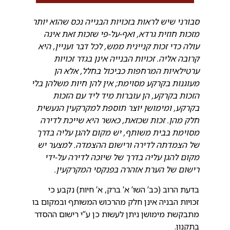
סבורני שיש לראות בזכויות הבנייה נכס שהוא יותר
מזכות חוזית גרדא, ואף-על-פי שזכות זאת אינה
עולה כדי זכות קניינית ממש, לכל דבר ועניין, היא
קרובה אליה. זכויות הבנייה אינן בגדר זכויות
ערטילאיות המרחפות כביכול בחלל, אלא הן
מעוגנות בקרקע מסוימת; אין להן חיות משלהן בלי
הזכות בקרקע, הן עוברות מיד ליד עם הזכות
בקרקע, ומימושן יוצר תוספת למקרקעין הנעשית
חלק מהן. זכות שכזאת, כאשר היא שייכת לדירה
מסוימת בבית משותף, יש מקום להגן עליה בדרך
של הצמדתה לדירה ורישום ההצמדה. למצער יש
מקום להגן עליה בדרך של שיוכה לדירה על-ידי
רישום של הערת אזהרה בפנקסי המקרקעין.
בדעת הרוב (כב’ השו’ א’ ברק, א’ חיות) נקבע כי
זכויות הבניה אינן חלק מהרכוש המשותף ובמקום בו
מתבקשת מימושן ניתן לעשות כן ע”י רישום ההסדר
בתקנון.