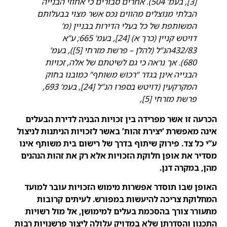
[3], בעמ’ 504). אחרים סבורים כי אחוזי הבנייה
הבלתי מנוצלים מהווים נכס אשר מצוי בבעלותם
המשותפת של כל בעלי הדירות בבניין (מ’
דויטש קניין (כרך א) [24], בעמ’ 665; ע”א
432/83הנ”ל (להלן – פרשת מזרחי [5]), בעמ’
680). אך נראה כי גם לשיטתם של אלה, זכויות
הבנייה אינן בגדר “רכוש משותף” כמובנו בחוק
המקרקעין (דויטש בספרו הנ”ל [24], בעמ’ 693,
פרשת מזרחי [5],
הכרעה זו אשר מפרידה בין זכויות הבניה לדירת הבעלים
אינה מאפשרת ‘יצירת זהות’ באשר לזכויות הניתנות לניצול
ע”י כל צד. פירוק שיתוף בדרך של רישום בית משותף אינו
מסדיר את אופן חלוקת הזכויות אלא רק את זהות הנהנים
מהן, במקרה דנן.
האופן שבו תוסדר אפשרות מימוש הזכויות עובר למועד
המחלוקת צריכה להיעשות במפורש. לעיתים קרובות
מתעורר צורך בהסכמת בעלים למימושן, אל מול רשויות
התכנון והסדרתן שלא במדויק עלולה ליצור פרשנויות רבות