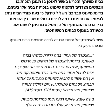
כבית משותף והכריע באשר לאופן בו תעוגן הזכות בו
מבקשים הצדדים להקנות שימוש בזכויות בניה אלו ביניהם.
בדעת מיעוט סבר כב’ השו’ י’ טירקל כי בעת פורק הבית ניתן
להצמיד את זכויות הבניה לדירת הבעלים שכן דין הזכויות
כדין הרכוש המשותף ועל כן ממילא גם ניתן לרשום את
הפעולה בפנקס הבתים המשותפים:
אשר להצמדתן של זכויות הבנייה לדירה מסוימת בבית משותף
הובעה הדעה, כי:
“…הצמדה של אחוזי בניה לדירה כלשהי בבית
משותף, בדומה להצמדה של חלקים מן הרכוש
המשותף, אינה אפשרית. הסכמים שבהם מעניקים
זכות לניצול אחוזי בניה אינם בגדר עיסקה קניינית;
אין הם עשויים להביא לשינויים בבעלות על אחוזי
הבניה. הסכמים שכאלה עשויים להוליד זכויות
שאופיין חוזי גרידא” (ויסמן [20], בעמ’ 419).
גישה שונה, שאינה רואה אותן כמדומה כזכויות
שאופיין חוזי גרדא, עולה מן הדברים דלהלן: