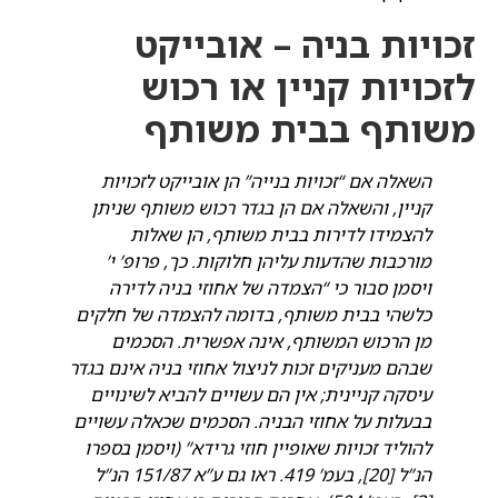
זכויות בניה – אובייקט
לזכויות קניין או רכוש
משותף בבית משותף
השאלה אם “זכויות בנייה” הן אובייקט לזכויות
קניין, והשאלה אם הן בגדר רכוש משותף שניתן
להצמידו לדירות בבית משותף, הן שאלות
מורכבות שהדעות עליהן חלוקות. כך, פרופ’ י’
ויסמן סבור כי “הצמדה של אחוזי בניה לדירה
כלשהי בבית משותף, בדומה להצמדה של חלקים
מן הרכוש המשותף, אינה אפשרית. הסכמים
שבהם מעניקים זכות לניצול אחוזי בניה אינם בגדר
עיסקה קניינית; אין הם עשויים להביא לשינויים
בבעלות על אחוזי הבניה. הסכמים שכאלה עשויים
להוליד זכויות שאופיין חוזי גרידא” (ויסמן בספרו
הנ”ל [20], בעמ’ 419. ראו גם ע”א 151/87 הנ”ל