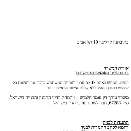
כתובתנו: קרליבך 10 תל אביב
אודות המשרד
כתבו עלינו באמצעי התקשורת
המידע המוגש באתר AS IS ערוך לנוחיות המשתמש בלבד. אין לעשות כל
שימוש בתוכן המוצג ללא קבלת אישור מראש ובכתב.
משרד
עורך
דין
עומר
חלמיש –
מתמחה בדיני התכנון והבנייה בישראל.
מ״ר 67288, חבר לשכת עורכי הדין בישראל.
התנגדות לבניה
דוגמא לכתב התנגדות לבניה