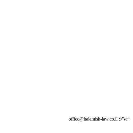
דוא"ל: office@halamish-law.co.il