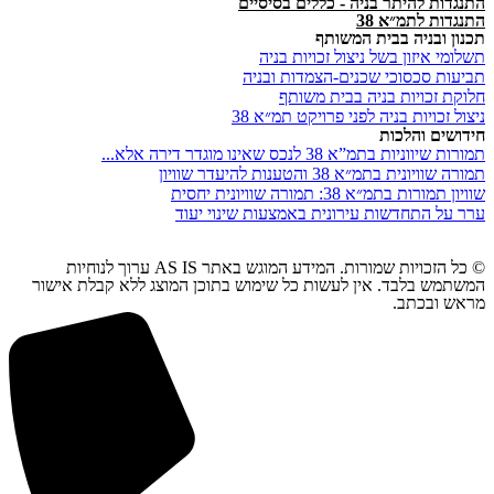
התנגדות להיתר בניה - כללים בסיסיים
התנגדות לתמ״א 38
תכנון ובניה בבית המשותף
תשלומי איזון בשל ניצול זכויות בניה
תביעות סכסוכי שכנים-הצמדות ובניה
חלוקת זכויות בניה בבית משותף
ניצול זכויות בניה לפני פרויקט תמ״א 38
חידושים והלכות
תמורות שיווניות בתמ”א 38 לנכס שאינו מוגדר דירה אלא...
תמורה שוויונית בתמ״א 38 והטענות להיעדר שוויון
שוויון תמורות בתמ״א 38: תמורה שוויונית יחסית
ערר על התחדשות עירונית באמצעות שינוי יעוד
© כל הזכויות שמורות. המידע המוגש באתר AS IS ערוך לנוחיות
המשתמש בלבד. אין לעשות כל שימוש בתוכן המוצג ללא קבלת אישור
מראש ובכתב.