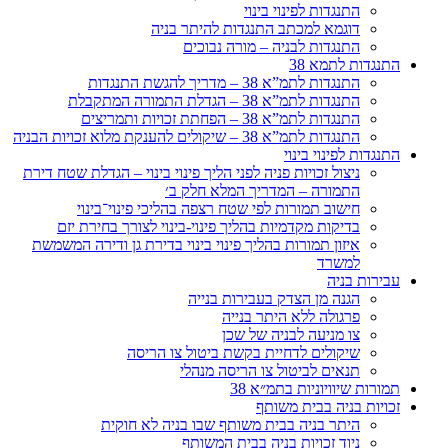
התנגדות לפינוי בינוי
דוגמא למכתב התנגדות להיתר בניה
התנגדות לבניה – מורה נבוכים
התנגדות לתמא 38
התנגדות לתמ”א 38 – מדריך להגשת התנגדות
התנגדות לתמ”א 38 – הגדלת התמורה המתקבלת
התנגדות לתמ”א 38 – הפחתת זכויות ותמריצים
התנגדות לתמ”א 38 – שיקולים להענקת מלוא זכויות הבניה
התנגדות לפינוי בינוי
ניצול זכויות פניה לפני הליך פינוי בינוי – הגדלת שטח דירת
התמורה – המדריך המלא חלק ב׳
חישוב תמורות לפי שטח רצפה בהליכי פינוי־בינוי
בדיקות מקדמיות בהליך פינוי-בינוי לצורך בחירת יזם
איזון תמורות בהליך פינוי בינוי בדירת גן ודירה המשמשת
למשרד
עבירות בניה
הגנה מן הצדק בעבירות בנייה
פרגולה ללא היתר בנייה
צו מניעה לבניה של שכן
שיקולים לדחיית בקשת ביטול צו הריסה
תנאים לביטול צו הריסה מנהלי
תמורות שיוויוניות בתמ״א 38
זכויות בניה בבית משותף
היתר בניה בבית משותף שבו בניה לא חוקית
ניוד זכויות בניה בבית המשותף