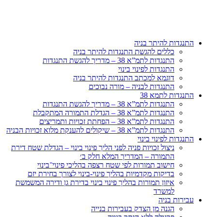
דלג
לתוכן
התנגדות להיתר בניה
כללים להגשת התנגדות להיתר בניה
התנגדות לתמ”א 38 – מדריך להגשת התנגדות
התנגדות לפינוי בינוי
דוגמא למכתב התנגדות להיתר בניה
התנגדות לבניה – מורה נבוכים
התנגדות לתמא 38
התנגדות לתמ”א 38 – מדריך להגשת התנגדות
התנגדות לתמ”א 38 – הגדלת התמורה המתקבלת
התנגדות לתמ”א 38 – הפחתת זכויות ותמריצים
התנגדות לתמ”א 38 – שיקולים להענקת מלוא זכויות הבניה
התנגדות לפינוי בינוי
ניצול זכויות פניה לפני הליך פינוי בינוי – הגדלת שטח דירת
התמורה – המדריך המלא חלק ב׳
חישוב תמורות לפי שטח רצפה בהליכי פינוי־בינוי
בדיקות מקדמיות בהליך פינוי-בינוי לצורך בחירת יזם
איזון תמורות בהליך פינוי בינוי בדירת גן ודירה המשמשת
למשרד
עבירות בניה
הגנה מן הצדק בעבירות בנייה