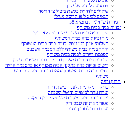
פרגולה ללא היתר בנייה
צו מניעה לבניה של שכן
שיקולים לדחיית בקשת ביטול צו הריסה
תנאים לביטול צו הריסה מנהלי
תמורות שיוויוניות בתמ״א 38
זכויות בניה בבית משותף
היתר בניה בבית משותף שבו בניה לא חוקית
ניוד זכויות בניה בבית המשותף
תשלומי איזון בגין ניצול זכויות בניה בבית המשותף
היתר בנייה בבית משותף ללא הסכמת השכנים
הסכמת דיירים לבניה בבית משותף
הרחבת דירה בבית משותף וזכויות בניה השייכות לשכן
רישום זכויות בניה בתקנון הבית משותף או בהסכמת הדייר
זכויות בניה בבית המשותף-האם זכויות בניה הם רכוש
משותף
תכנון ובניה
בדיקות מקדמיות לפני רכישת דירה
ועדת ערר לפיצויים והיטל השבחה
ניוד זכויות בניה במקרים של פיצוי בגין הפקעה
פטור מארנונה לנכס ריק
ועדת ערר לתכנון ובניה