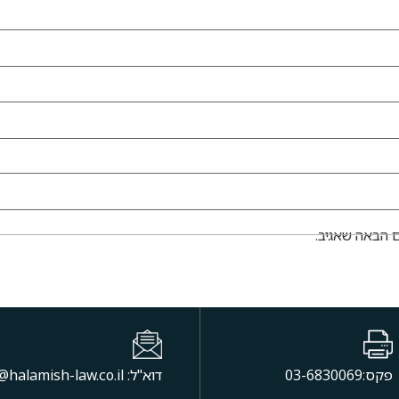
 הבאה שאגיב.
פקס:03-6830069
דוא"ל: office@halamish-law.co.il