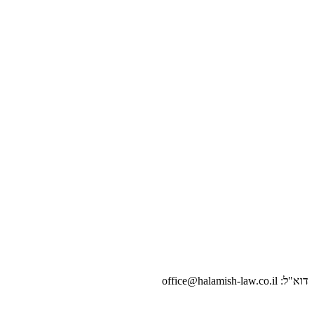
דוא"ל: office@halamish-law.co.il