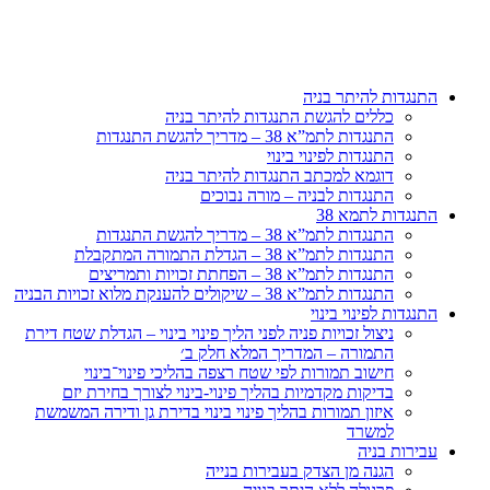
דלג
לתוכן
התנגדות להיתר בניה
כללים להגשת התנגדות להיתר בניה
התנגדות לתמ”א 38 – מדריך להגשת התנגדות
התנגדות לפינוי בינוי
דוגמא למכתב התנגדות להיתר בניה
התנגדות לבניה – מורה נבוכים
התנגדות לתמא 38
התנגדות לתמ”א 38 – מדריך להגשת התנגדות
התנגדות לתמ”א 38 – הגדלת התמורה המתקבלת
התנגדות לתמ”א 38 – הפחתת זכויות ותמריצים
התנגדות לתמ”א 38 – שיקולים להענקת מלוא זכויות הבניה
התנגדות לפינוי בינוי
ניצול זכויות פניה לפני הליך פינוי בינוי – הגדלת שטח דירת
התמורה – המדריך המלא חלק ב׳
חישוב תמורות לפי שטח רצפה בהליכי פינוי־בינוי
בדיקות מקדמיות בהליך פינוי-בינוי לצורך בחירת יזם
איזון תמורות בהליך פינוי בינוי בדירת גן ודירה המשמשת
למשרד
עבירות בניה
הגנה מן הצדק בעבירות בנייה