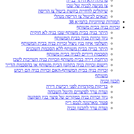
פרגולה ללא היתר בנייה
צו מניעה לבניה של שכן
שיקולים לדחיית בקשת ביטול צו הריסה
תנאים לביטול צו הריסה מנהלי
תמורות שיוויוניות בתמ״א 38
זכויות בניה בבית משותף
היתר בניה בבית משותף שבו בניה לא חוקית
ניוד זכויות בניה בבית המשותף
תשלומי איזון בגין ניצול זכויות בניה בבית המשותף
היתר בנייה בבית משותף ללא הסכמת השכנים
הסכמת דיירים לבניה בבית משותף
הרחבת דירה בבית משותף וזכויות בניה השייכות לשכן
רישום זכויות בניה בתקנון הבית משותף או בהסכמת הדייר
זכויות בניה בבית המשותף-האם זכויות בניה הם רכוש
משותף
תכנון ובניה
בדיקות מקדמיות לפני רכישת דירה
ועדת ערר לפיצויים והיטל השבחה
ניוד זכויות בניה במקרים של פיצוי בגין הפקעה
פטור מארנונה לנכס ריק
ועדת ערר לתכנון ובניה