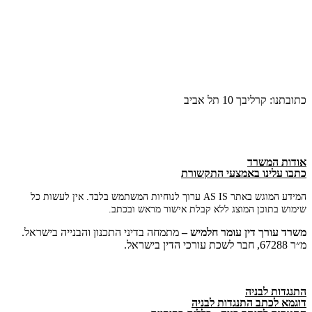
כתובתנו: קרליבך 10 תל אביב
אודות המשרד
כתבו עלינו באמצעי התקשורת
המידע המוגש באתר AS IS ערוך לנוחיות המשתמש בלבד. אין לעשות כל
שימוש בתוכן המוצג ללא קבלת אישור מראש ובכתב.
משרד
עורך
דין
עומר
חלמיש –
מתמחה בדיני התכנון והבנייה בישראל.
מ״ר 67288, חבר לשכת עורכי הדין בישראל.
התנגדות לבניה
דוגמא לכתב התנגדות לבניה