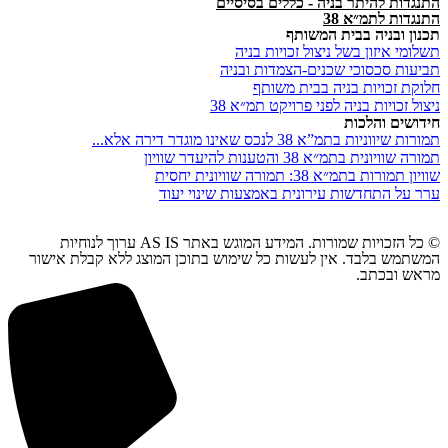
התנגדות להיתר בניה - כללים בסיסיים
התנגדות לתמ״א 38
תכנון ובניה בבית המשותף
תשלומי איזון בשל ניצול זכויות בניה
תביעות סכסוכי שכנים-הצמדות ובניה
חלוקת זכויות בניה בבית משותף
ניצול זכויות בניה לפני פרויקט תמ״א 38
חידושים והלכות
תמורות שיווניות בתמ”א 38 לנכס שאינו מוגדר דירה אלא...
תמורה שוויונית בתמ״א 38 והטענות להיעדר שוויון
שוויון תמורות בתמ״א 38: תמורה שוויונית יחסית
ערר על התחדשות עירונית באמצעות שינוי יעוד
© כל הזכויות שמורות. המידע המוגש באתר AS IS ערוך לנוחיות
המשתמש בלבד. אין לעשות כל שימוש בתוכן המוצג ללא קבלת אישור
מראש ובכתב.