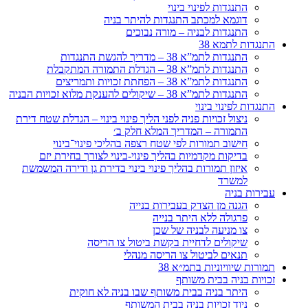
התנגדות לפינוי בינוי
דוגמא למכתב התנגדות להיתר בניה
התנגדות לבניה – מורה נבוכים
התנגדות לתמא 38
התנגדות לתמ”א 38 – מדריך להגשת התנגדות
התנגדות לתמ”א 38 – הגדלת התמורה המתקבלת
התנגדות לתמ”א 38 – הפחתת זכויות ותמריצים
התנגדות לתמ”א 38 – שיקולים להענקת מלוא זכויות הבניה
התנגדות לפינוי בינוי
ניצול זכויות פניה לפני הליך פינוי בינוי – הגדלת שטח דירת
התמורה – המדריך המלא חלק ב׳
חישוב תמורות לפי שטח רצפה בהליכי פינוי־בינוי
בדיקות מקדמיות בהליך פינוי-בינוי לצורך בחירת יזם
איזון תמורות בהליך פינוי בינוי בדירת גן ודירה המשמשת
למשרד
עבירות בניה
הגנה מן הצדק בעבירות בנייה
פרגולה ללא היתר בנייה
צו מניעה לבניה של שכן
שיקולים לדחיית בקשת ביטול צו הריסה
תנאים לביטול צו הריסה מנהלי
תמורות שיוויוניות בתמ״א 38
זכויות בניה בבית משותף
היתר בניה בבית משותף שבו בניה לא חוקית
ניוד זכויות בניה בבית המשותף