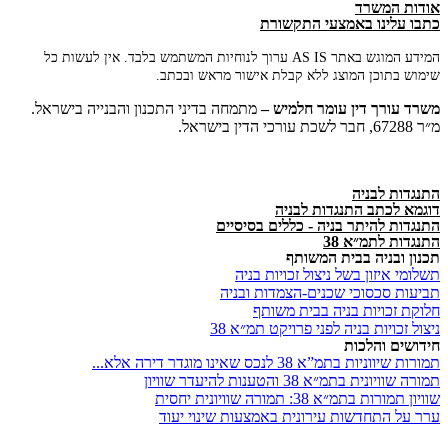
אודות המשרד
כתבו עלינו באמצעי התקשורת
המידע המוגש באתר AS IS ערוך לנוחיות המשתמש בלבד. אין לעשות כל
שימוש בתוכן המוצג ללא קבלת אישור מראש ובכתב.
משרד
עורך
דין
עומר
חלמיש –
מתמחה בדיני התכנון והבנייה בישראל.
מ״ר 67288, חבר לשכת עורכי הדין בישראל.
התנגדות לבניה
דוגמא לכתב התנגדות לבניה
התנגדות להיתר בניה - כללים בסיסיים
התנגדות לתמ״א 38
תכנון ובניה בבית המשותף
תשלומי איזון בשל ניצול זכויות בניה
תביעות סכסוכי שכנים-הצמדות ובניה
חלוקת זכויות בניה בבית משותף
ניצול זכויות בניה לפני פרויקט תמ״א 38
חידושים והלכות
תמורות שיווניות בתמ”א 38 לנכס שאינו מוגדר דירה אלא...
תמורה שוויונית בתמ״א 38 והטענות להיעדר שוויון
שוויון תמורות בתמ״א 38: תמורה שוויונית יחסית
ערר על התחדשות עירונית באמצעות שינוי יעוד