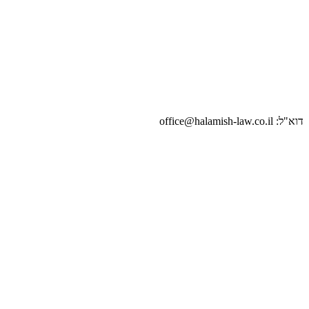
דוא"ל: office@halamish-law.co.il