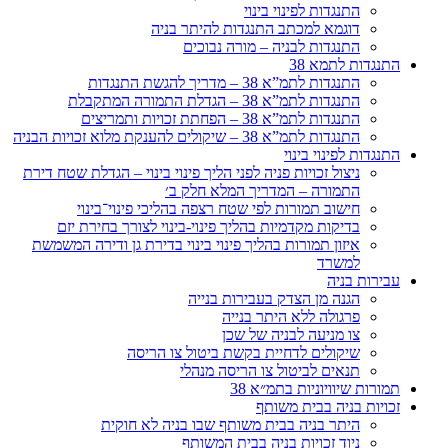
התנגדות לפינוי בינוי
דוגמא למכתב התנגדות להיתר בניה
התנגדות לבניה – מורה נבוכים
התנגדות לתמא 38
התנגדות לתמ”א 38 – מדריך להגשת התנגדות
התנגדות לתמ”א 38 – הגדלת התמורה המתקבלת
התנגדות לתמ”א 38 – הפחתת זכויות ותמריצים
התנגדות לתמ”א 38 – שיקולים להענקת מלוא זכויות הבניה
התנגדות לפינוי בינוי
ניצול זכויות פניה לפני הליך פינוי בינוי – הגדלת שטח דירת
התמורה – המדריך המלא חלק ב׳
חישוב תמורות לפי שטח רצפה בהליכי פינוי־בינוי
בדיקות מקדמיות בהליך פינוי-בינוי לצורך בחירת יזם
איזון תמורות בהליך פינוי בינוי בדירת גן ודירה המשמשת
למשרד
עבירות בניה
הגנה מן הצדק בעבירות בנייה
פרגולה ללא היתר בנייה
צו מניעה לבניה של שכן
שיקולים לדחיית בקשת ביטול צו הריסה
תנאים לביטול צו הריסה מנהלי
תמורות שיוויוניות בתמ״א 38
זכויות בניה בבית משותף
היתר בניה בבית משותף שבו בניה לא חוקית
ניוד זכויות בניה בבית המשותף