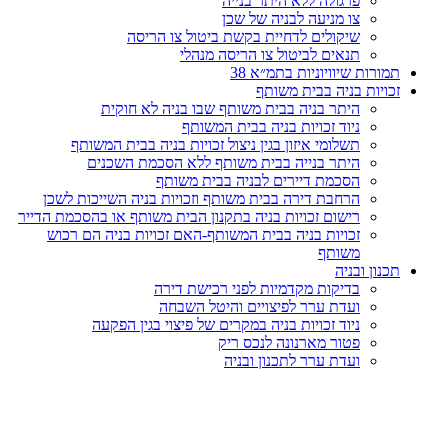
פרגולה ללא היתר בנייה
צו מניעה לבניה של שכן
שיקולים לדחיית בקשת ביטול צו הריסה
תנאים לביטול צו הריסה מנהלי
תמורות שיוויוניות בתמ״א 38
זכויות בניה בבית משותף
היתר בניה בבית משותף שבו בניה לא חוקית
ניוד זכויות בניה בבית המשותף
תשלומי איזון בגין ניצול זכויות בניה בבית המשותף
היתר בנייה בבית משותף ללא הסכמת השכנים
הסכמת דיירים לבניה בבית משותף
הרחבת דירה בבית משותף וזכויות בניה השייכות לשכן
רישום זכויות בניה בתקנון הבית משותף או בהסכמת הדייר
זכויות בניה בבית המשותף-האם זכויות בניה הם רכוש
משותף
תכנון ובניה
בדיקות מקדמיות לפני רכישת דירה
ועדת ערר לפיצויים והיטל השבחה
ניוד זכויות בניה במקרים של פיצוי בגין הפקעה
פטור מארנונה לנכס ריק
ועדת ערר לתכנון ובניה