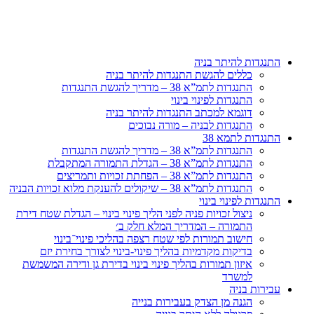
דלג
לתוכן
התנגדות להיתר בניה
כללים להגשת התנגדות להיתר בניה
התנגדות לתמ”א 38 – מדריך להגשת התנגדות
התנגדות לפינוי בינוי
דוגמא למכתב התנגדות להיתר בניה
התנגדות לבניה – מורה נבוכים
התנגדות לתמא 38
התנגדות לתמ”א 38 – מדריך להגשת התנגדות
התנגדות לתמ”א 38 – הגדלת התמורה המתקבלת
התנגדות לתמ”א 38 – הפחתת זכויות ותמריצים
התנגדות לתמ”א 38 – שיקולים להענקת מלוא זכויות הבניה
התנגדות לפינוי בינוי
ניצול זכויות פניה לפני הליך פינוי בינוי – הגדלת שטח דירת
התמורה – המדריך המלא חלק ב׳
חישוב תמורות לפי שטח רצפה בהליכי פינוי־בינוי
בדיקות מקדמיות בהליך פינוי-בינוי לצורך בחירת יזם
איזון תמורות בהליך פינוי בינוי בדירת גן ודירה המשמשת
למשרד
עבירות בניה
הגנה מן הצדק בעבירות בנייה