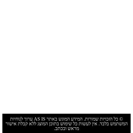
תכנון ובניה בבית המשותף
תשלומי איזון בשל ניצול זכויות בניה
תביעות סכסוכי שכנים-הצמדות ובניה
חלוקת זכויות בניה בבית משותף
ניצול זכויות בניה לפני פרויקט תמ״א 38
חידושים והלכות
תמורות שיווניות בתמ”א 38 לנכס שאינו מוגדר דירה
אלא...
תמורה שוויונית בתמ״א 38 והטענות להיעדר שוויון
שוויון תמורות בתמ״א 38: תמורה שוויונית יחסית
ערר על התחדשות עירונית באמצעות שינוי יעוד
© כל הזכויות שמורות. המידע המוגש באתר AS IS ערוך לנוחיות
המשתמש בלבד. אין לעשות כל שימוש בתוכן המוצג ללא קבלת אישור
מראש ובכתב.