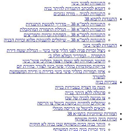
התנגדות לפינוי בינוי
דוגמא למכתב התנגדות להיתר בניה
התנגדות לבניה – מורה נבוכים
התנגדות לתמא 38
התנגדות לתמ”א 38 – מדריך להגשת התנגדות
התנגדות לתמ”א 38 – הגדלת התמורה המתקבלת
התנגדות לתמ”א 38 – הפחתת זכויות ותמריצים
התנגדות לתמ”א 38 – שיקולים להענקת מלוא זכויות הבניה
התנגדות לפינוי בינוי
ניצול זכויות פניה לפני הליך פינוי בינוי – הגדלת שטח דירת
התמורה – המדריך המלא חלק ב׳
חישוב תמורות לפי שטח רצפה בהליכי פינוי־בינוי
בדיקות מקדמיות בהליך פינוי-בינוי לצורך בחירת יזם
איזון תמורות בהליך פינוי בינוי בדירת גן ודירה המשמשת
למשרד
עבירות בניה
הגנה מן הצדק בעבירות בנייה
פרגולה ללא היתר בנייה
צו מניעה לבניה של שכן
שיקולים לדחיית בקשת ביטול צו הריסה
תנאים לביטול צו הריסה מנהלי
תמורות שיוויוניות בתמ״א 38
זכויות בניה בבית משותף
היתר בניה בבית משותף שבו בניה לא חוקית
ניוד זכויות בניה בבית המשותף