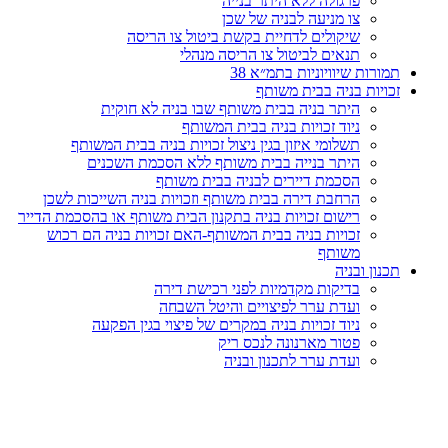
פרגולה ללא היתר בנייה
צו מניעה לבניה של שכן
שיקולים לדחיית בקשת ביטול צו הריסה
תנאים לביטול צו הריסה מנהלי
תמורות שיוויוניות בתמ״א 38
זכויות בניה בבית משותף
היתר בניה בבית משותף שבו בניה לא חוקית
ניוד זכויות בניה בבית המשותף
תשלומי איזון בגין ניצול זכויות בניה בבית המשותף
היתר בנייה בבית משותף ללא הסכמת השכנים
הסכמת דיירים לבניה בבית משותף
הרחבת דירה בבית משותף וזכויות בניה השייכות לשכן
רישום זכויות בניה בתקנון הבית משותף או בהסכמת הדייר
זכויות בניה בבית המשותף-האם זכויות בניה הם רכוש
משותף
תכנון ובניה
בדיקות מקדמיות לפני רכישת דירה
ועדת ערר לפיצויים והיטל השבחה
ניוד זכויות בניה במקרים של פיצוי בגין הפקעה
פטור מארנונה לנכס ריק
ועדת ערר לתכנון ובניה