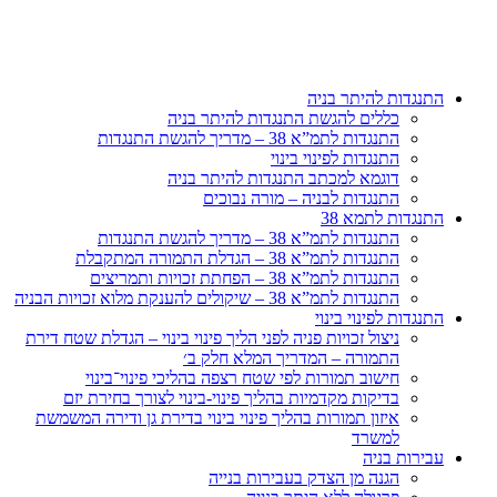
דלג
לתוכן
התנגדות להיתר בניה
כללים להגשת התנגדות להיתר בניה
התנגדות לתמ”א 38 – מדריך להגשת התנגדות
התנגדות לפינוי בינוי
דוגמא למכתב התנגדות להיתר בניה
התנגדות לבניה – מורה נבוכים
התנגדות לתמא 38
התנגדות לתמ”א 38 – מדריך להגשת התנגדות
התנגדות לתמ”א 38 – הגדלת התמורה המתקבלת
התנגדות לתמ”א 38 – הפחתת זכויות ותמריצים
התנגדות לתמ”א 38 – שיקולים להענקת מלוא זכויות הבניה
התנגדות לפינוי בינוי
ניצול זכויות פניה לפני הליך פינוי בינוי – הגדלת שטח דירת
התמורה – המדריך המלא חלק ב׳
חישוב תמורות לפי שטח רצפה בהליכי פינוי־בינוי
בדיקות מקדמיות בהליך פינוי-בינוי לצורך בחירת יזם
איזון תמורות בהליך פינוי בינוי בדירת גן ודירה המשמשת
למשרד
עבירות בניה
הגנה מן הצדק בעבירות בנייה