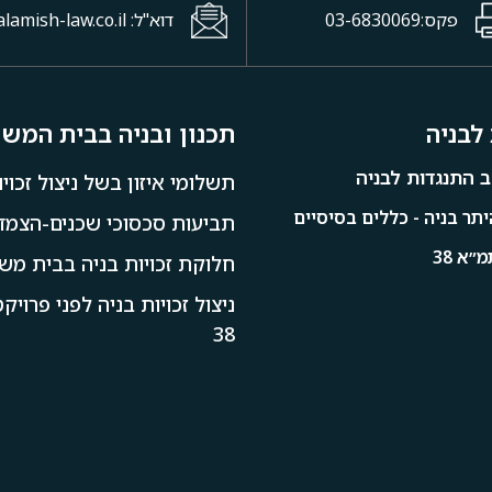
פקס:03-6830069
דוא"ל: office@halamish-law.co.il
לבניה
תכנון ובניה בבית המש
 התנגדות לבניה
תשלומי איזון בשל ניצול זכויו
תר בניה - כללים בסיסיים
תביעות סכסוכי שכנים-הצמדו
״א 38
חלוקת זכויות בניה בבית מש
ניצול זכויות בניה לפני פרוי
38