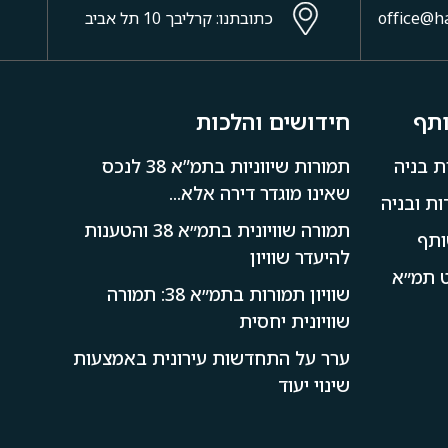
כתובתנו: קרליבך 10 תל אביב
ותף
חידושים והלכות
ת בניה
תמורות שיווניות בתמ”א 38 לנכס
שאינו מוגדר דירה אלא...
ת ובניה
תמורה שוויונית בתמ״א 38 והטענות
ותף
להיעדר שוויון
קט תמ״א
שוויון תמורות בתמ״א 38: תמורה
שוויונית יחסית
ערר על התחדשות עירונית באמצעות
שינוי יעוד