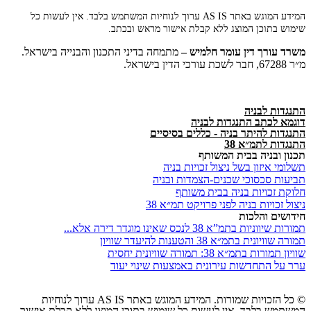
המידע המוגש באתר AS IS ערוך לנוחיות המשתמש בלבד. אין לעשות כל
שימוש בתוכן המוצג ללא קבלת אישור מראש ובכתב.
משרד
עורך
דין
עומר
חלמיש –
מתמחה בדיני התכנון והבנייה בישראל.
מ״ר 67288, חבר לשכת עורכי הדין בישראל.
התנגדות לבניה
דוגמא לכתב התנגדות לבניה
התנגדות להיתר בניה - כללים בסיסיים
התנגדות לתמ״א 38
תכנון ובניה בבית המשותף
תשלומי איזון בשל ניצול זכויות בניה
תביעות סכסוכי שכנים-הצמדות ובניה
חלוקת זכויות בניה בבית משותף
ניצול זכויות בניה לפני פרויקט תמ״א 38
חידושים והלכות
תמורות שיווניות בתמ”א 38 לנכס שאינו מוגדר דירה אלא...
תמורה שוויונית בתמ״א 38 והטענות להיעדר שוויון
שוויון תמורות בתמ״א 38: תמורה שוויונית יחסית
ערר על התחדשות עירונית באמצעות שינוי יעוד
© כל הזכויות שמורות. המידע המוגש באתר AS IS ערוך לנוחיות
המשתמש בלבד. אין לעשות כל שימוש בתוכן המוצג ללא קבלת אישור