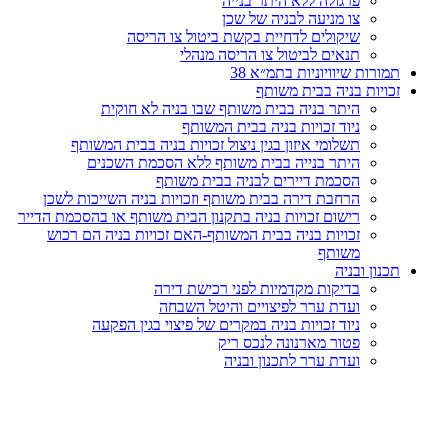
פרגולה ללא היתר בנייה
צו מניעה לבניה של שכן
שיקולים לדחיית בקשת ביטול צו הריסה
תנאים לביטול צו הריסה מנהלי
תמורות שיוויוניות בתמ״א 38
זכויות בניה בבית משותף
היתר בניה בבית משותף שבו בניה לא חוקית
ניוד זכויות בניה בבית המשותף
תשלומי איזון בגין ניצול זכויות בניה בבית המשותף
היתר בנייה בבית משותף ללא הסכמת השכנים
הסכמת דיירים לבניה בבית משותף
הרחבת דירה בבית משותף וזכויות בניה השייכות לשכן
רישום זכויות בניה בתקנון הבית משותף או בהסכמת הדייר
זכויות בניה בבית המשותף-האם זכויות בניה הם רכוש
משותף
תכנון ובניה
בדיקות מקדמיות לפני רכישת דירה
ועדת ערר לפיצויים והיטל השבחה
ניוד זכויות בניה במקרים של פיצוי בגין הפקעה
פטור מארנונה לנכס ריק
ועדת ערר לתכנון ובניה