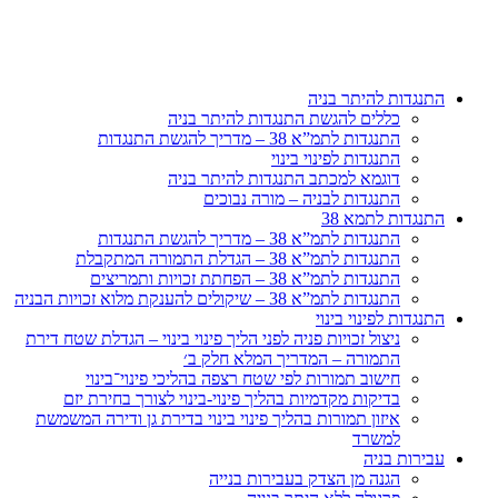
דלג
לתוכן
התנגדות להיתר בניה
כללים להגשת התנגדות להיתר בניה
התנגדות לתמ”א 38 – מדריך להגשת התנגדות
התנגדות לפינוי בינוי
דוגמא למכתב התנגדות להיתר בניה
התנגדות לבניה – מורה נבוכים
התנגדות לתמא 38
התנגדות לתמ”א 38 – מדריך להגשת התנגדות
התנגדות לתמ”א 38 – הגדלת התמורה המתקבלת
התנגדות לתמ”א 38 – הפחתת זכויות ותמריצים
התנגדות לתמ”א 38 – שיקולים להענקת מלוא זכויות הבניה
התנגדות לפינוי בינוי
ניצול זכויות פניה לפני הליך פינוי בינוי – הגדלת שטח דירת
התמורה – המדריך המלא חלק ב׳
חישוב תמורות לפי שטח רצפה בהליכי פינוי־בינוי
בדיקות מקדמיות בהליך פינוי-בינוי לצורך בחירת יזם
איזון תמורות בהליך פינוי בינוי בדירת גן ודירה המשמשת
למשרד
עבירות בניה
הגנה מן הצדק בעבירות בנייה