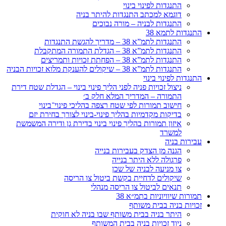
התנגדות לפינוי בינוי
דוגמא למכתב התנגדות להיתר בניה
התנגדות לבניה – מורה נבוכים
התנגדות לתמא 38
התנגדות לתמ”א 38 – מדריך להגשת התנגדות
התנגדות לתמ”א 38 – הגדלת התמורה המתקבלת
התנגדות לתמ”א 38 – הפחתת זכויות ותמריצים
התנגדות לתמ”א 38 – שיקולים להענקת מלוא זכויות הבניה
התנגדות לפינוי בינוי
ניצול זכויות פניה לפני הליך פינוי בינוי – הגדלת שטח דירת
התמורה – המדריך המלא חלק ב׳
חישוב תמורות לפי שטח רצפה בהליכי פינוי־בינוי
בדיקות מקדמיות בהליך פינוי-בינוי לצורך בחירת יזם
איזון תמורות בהליך פינוי בינוי בדירת גן ודירה המשמשת
למשרד
עבירות בניה
הגנה מן הצדק בעבירות בנייה
פרגולה ללא היתר בנייה
צו מניעה לבניה של שכן
שיקולים לדחיית בקשת ביטול צו הריסה
תנאים לביטול צו הריסה מנהלי
תמורות שיוויוניות בתמ״א 38
זכויות בניה בבית משותף
היתר בניה בבית משותף שבו בניה לא חוקית
ניוד זכויות בניה בבית המשותף