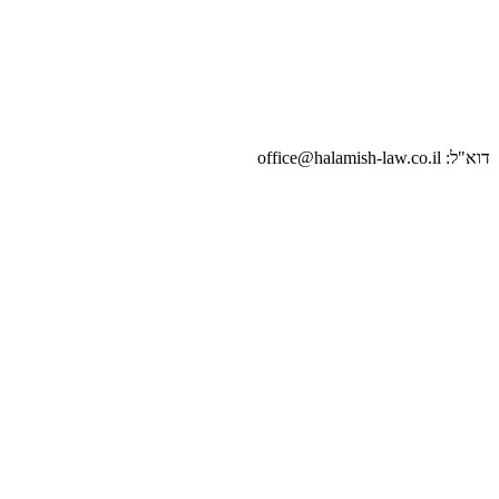
דוא"ל: office@halamish-law.co.il