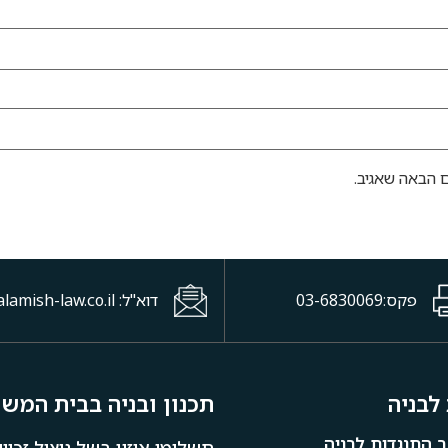
 הבאה שאגיב.
פקס:03-6830069
דוא"ל: office@halamish-law.co.il
לבניה
תכנון ובניה בבית המש
 התנגדות לבניה