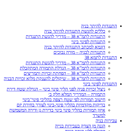
דלג
לתוכן
התנגדות להיתר בניה
כללים להגשת התנגדות להיתר בניה
התנגדות לתמ”א 38 – מדריך להגשת התנגדות
התנגדות לפינוי בינוי
דוגמא למכתב התנגדות להיתר בניה
התנגדות לבניה – מורה נבוכים
התנגדות לתמא 38
התנגדות לתמ”א 38 – מדריך להגשת התנגדות
התנגדות לתמ”א 38 – הגדלת התמורה המתקבלת
התנגדות לתמ”א 38 – הפחתת זכויות ותמריצים
התנגדות לתמ”א 38 – שיקולים להענקת מלוא זכויות הבניה
התנגדות לפינוי בינוי
ניצול זכויות פניה לפני הליך פינוי בינוי – הגדלת שטח דירת
התמורה – המדריך המלא חלק ב׳
חישוב תמורות לפי שטח רצפה בהליכי פינוי־בינוי
בדיקות מקדמיות בהליך פינוי-בינוי לצורך בחירת יזם
איזון תמורות בהליך פינוי בינוי בדירת גן ודירה המשמשת
למשרד
עבירות בניה
הגנה מן הצדק בעבירות בנייה