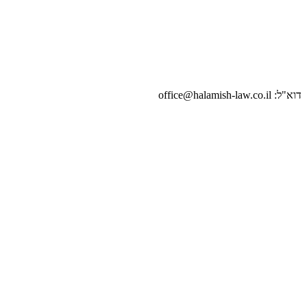
דוא"ל: office@halamish-law.co.il