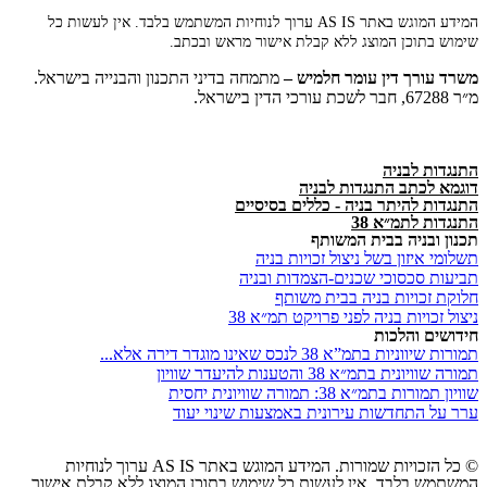
המידע המוגש באתר AS IS ערוך לנוחיות המשתמש בלבד. אין לעשות כל
שימוש בתוכן המוצג ללא קבלת אישור מראש ובכתב.
משרד
עורך
דין
עומר
חלמיש –
מתמחה בדיני התכנון והבנייה בישראל.
מ״ר 67288, חבר לשכת עורכי הדין בישראל.
התנגדות לבניה
דוגמא לכתב התנגדות לבניה
התנגדות להיתר בניה - כללים בסיסיים
התנגדות לתמ״א 38
תכנון ובניה בבית המשותף
תשלומי איזון בשל ניצול זכויות בניה
תביעות סכסוכי שכנים-הצמדות ובניה
חלוקת זכויות בניה בבית משותף
ניצול זכויות בניה לפני פרויקט תמ״א 38
חידושים והלכות
תמורות שיווניות בתמ”א 38 לנכס שאינו מוגדר דירה אלא...
תמורה שוויונית בתמ״א 38 והטענות להיעדר שוויון
שוויון תמורות בתמ״א 38: תמורה שוויונית יחסית
ערר על התחדשות עירונית באמצעות שינוי יעוד
© כל הזכויות שמורות. המידע המוגש באתר AS IS ערוך לנוחיות
המשתמש בלבד. אין לעשות כל שימוש בתוכן המוצג ללא קבלת אישור