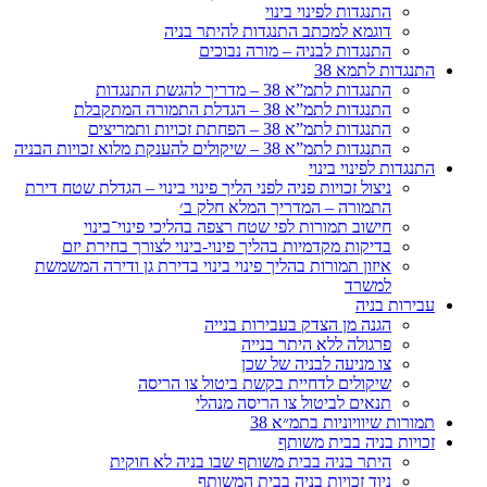
התנגדות לפינוי בינוי
דוגמא למכתב התנגדות להיתר בניה
התנגדות לבניה – מורה נבוכים
התנגדות לתמא 38
התנגדות לתמ”א 38 – מדריך להגשת התנגדות
התנגדות לתמ”א 38 – הגדלת התמורה המתקבלת
התנגדות לתמ”א 38 – הפחתת זכויות ותמריצים
התנגדות לתמ”א 38 – שיקולים להענקת מלוא זכויות הבניה
התנגדות לפינוי בינוי
ניצול זכויות פניה לפני הליך פינוי בינוי – הגדלת שטח דירת
התמורה – המדריך המלא חלק ב׳
חישוב תמורות לפי שטח רצפה בהליכי פינוי־בינוי
בדיקות מקדמיות בהליך פינוי-בינוי לצורך בחירת יזם
איזון תמורות בהליך פינוי בינוי בדירת גן ודירה המשמשת
למשרד
עבירות בניה
הגנה מן הצדק בעבירות בנייה
פרגולה ללא היתר בנייה
צו מניעה לבניה של שכן
שיקולים לדחיית בקשת ביטול צו הריסה
תנאים לביטול צו הריסה מנהלי
תמורות שיוויוניות בתמ״א 38
זכויות בניה בבית משותף
היתר בניה בבית משותף שבו בניה לא חוקית
ניוד זכויות בניה בבית המשותף