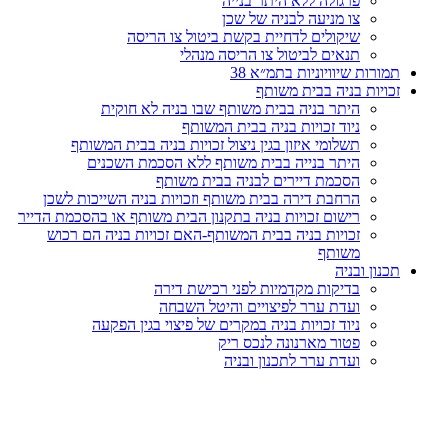
פרגולה ללא היתר בנייה
צו מניעה לבניה של שכן
שיקולים לדחיית בקשת ביטול צו הריסה
תנאים לביטול צו הריסה מנהלי
תמורות שיוויוניות בתמ״א 38
זכויות בניה בבית משותף
היתר בניה בבית משותף שבו בניה לא חוקית
ניוד זכויות בניה בבית המשותף
תשלומי איזון בגין ניצול זכויות בניה בבית המשותף
היתר בנייה בבית משותף ללא הסכמת השכנים
הסכמת דיירים לבניה בבית משותף
הרחבת דירה בבית משותף וזכויות בניה השייכות לשכן
רישום זכויות בניה בתקנון הבית משותף או בהסכמת הדייר
זכויות בניה בבית המשותף-האם זכויות בניה הם רכוש
משותף
תכנון ובניה
בדיקות מקדמיות לפני רכישת דירה
ועדת ערר לפיצויים והיטל השבחה
ניוד זכויות בניה במקרים של פיצוי בגין הפקעה
פטור מארנונה לנכס ריק
ועדת ערר לתכנון ובניה