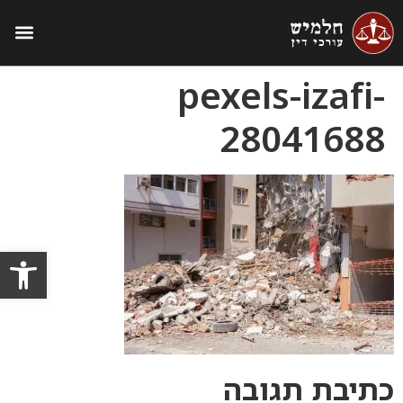
התנגדות לתמא 38
תמורות שיוויוניות בתמ״א 38
pexels-izafi-
28041688
פתח סרגל
כתיבת תגובה