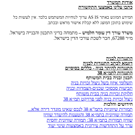
אודות המשרד
כתבו עלינו באמצעי התקשורת
המידע המוגש באתר AS IS ערוך לנוחיות המשתמש בלבד. אין לעשות כל
שימוש בתוכן המוצג ללא קבלת אישור מראש ובכתב.
משרד
עורך
דין
עומר
חלמיש –
מתמחה בדיני התכנון והבנייה בישראל.
מ״ר 67288, חבר לשכת עורכי הדין בישראל.
התנגדות לבניה
דוגמא לכתב התנגדות לבניה
התנגדות להיתר בניה - כללים בסיסיים
התנגדות לתמ״א 38
תכנון ובניה בבית המשותף
תשלומי איזון בשל ניצול זכויות בניה
תביעות סכסוכי שכנים-הצמדות ובניה
חלוקת זכויות בניה בבית משותף
ניצול זכויות בניה לפני פרויקט תמ״א 38
חידושים והלכות
תמורות שיווניות בתמ”א 38 לנכס שאינו מוגדר דירה אלא...
תמורה שוויונית בתמ״א 38 והטענות להיעדר שוויון
שוויון תמורות בתמ״א 38: תמורה שוויונית יחסית
ערר על התחדשות עירונית באמצעות שינוי יעוד