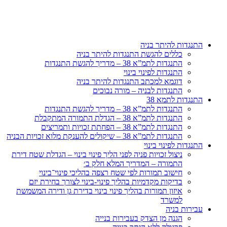
דלג
לתוכן
התנגדות להיתר בניה
כללים להגשת התנגדות להיתר בניה
התנגדות לתמ”א 38 – מדריך להגשת התנגדות
התנגדות לפינוי בינוי
דוגמא למכתב התנגדות להיתר בניה
התנגדות לבניה – מורה נבוכים
התנגדות לתמא 38
התנגדות לתמ”א 38 – מדריך להגשת התנגדות
התנגדות לתמ”א 38 – הגדלת התמורה המתקבלת
התנגדות לתמ”א 38 – הפחתת זכויות ותמריצים
התנגדות לתמ”א 38 – שיקולים להענקת מלוא זכויות הבניה
התנגדות לפינוי בינוי
ניצול זכויות פניה לפני הליך פינוי בינוי – הגדלת שטח דירת
התמורה – המדריך המלא חלק ב׳
חישוב תמורות לפי שטח רצפה בהליכי פינוי־בינוי
בדיקות מקדמיות בהליך פינוי-בינוי לצורך בחירת יזם
איזון תמורות בהליך פינוי בינוי בדירת גן ודירה המשמשת
למשרד
עבירות בניה
הגנה מן הצדק בעבירות בנייה