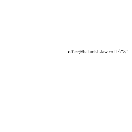
דוא"ל: office@halamish-law.co.il