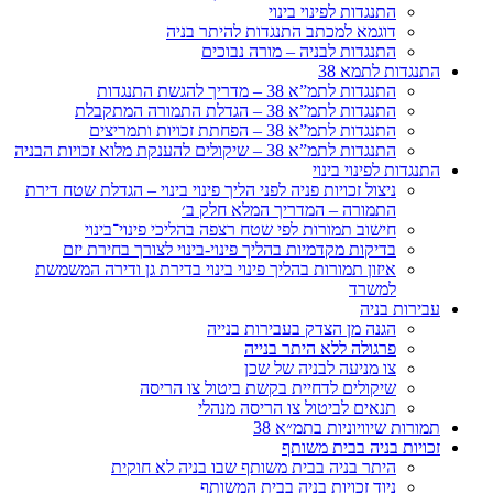
התנגדות לפינוי בינוי
דוגמא למכתב התנגדות להיתר בניה
התנגדות לבניה – מורה נבוכים
התנגדות לתמא 38
התנגדות לתמ”א 38 – מדריך להגשת התנגדות
התנגדות לתמ”א 38 – הגדלת התמורה המתקבלת
התנגדות לתמ”א 38 – הפחתת זכויות ותמריצים
התנגדות לתמ”א 38 – שיקולים להענקת מלוא זכויות הבניה
התנגדות לפינוי בינוי
ניצול זכויות פניה לפני הליך פינוי בינוי – הגדלת שטח דירת
התמורה – המדריך המלא חלק ב׳
חישוב תמורות לפי שטח רצפה בהליכי פינוי־בינוי
בדיקות מקדמיות בהליך פינוי-בינוי לצורך בחירת יזם
איזון תמורות בהליך פינוי בינוי בדירת גן ודירה המשמשת
למשרד
עבירות בניה
הגנה מן הצדק בעבירות בנייה
פרגולה ללא היתר בנייה
צו מניעה לבניה של שכן
שיקולים לדחיית בקשת ביטול צו הריסה
תנאים לביטול צו הריסה מנהלי
תמורות שיוויוניות בתמ״א 38
זכויות בניה בבית משותף
היתר בניה בבית משותף שבו בניה לא חוקית
ניוד זכויות בניה בבית המשותף