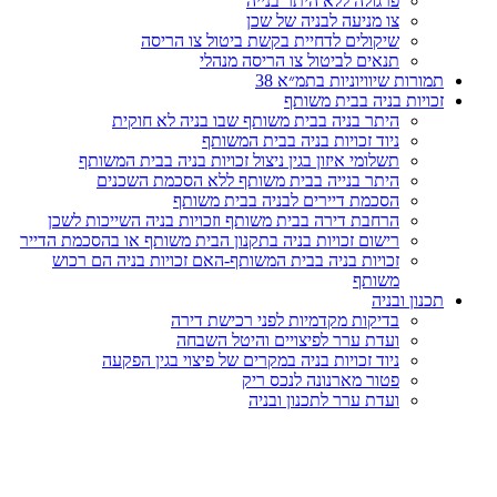
פרגולה ללא היתר בנייה
צו מניעה לבניה של שכן
שיקולים לדחיית בקשת ביטול צו הריסה
תנאים לביטול צו הריסה מנהלי
תמורות שיוויוניות בתמ״א 38
זכויות בניה בבית משותף
היתר בניה בבית משותף שבו בניה לא חוקית
ניוד זכויות בניה בבית המשותף
תשלומי איזון בגין ניצול זכויות בניה בבית המשותף
היתר בנייה בבית משותף ללא הסכמת השכנים
הסכמת דיירים לבניה בבית משותף
הרחבת דירה בבית משותף וזכויות בניה השייכות לשכן
רישום זכויות בניה בתקנון הבית משותף או בהסכמת הדייר
זכויות בניה בבית המשותף-האם זכויות בניה הם רכוש
משותף
תכנון ובניה
בדיקות מקדמיות לפני רכישת דירה
ועדת ערר לפיצויים והיטל השבחה
ניוד זכויות בניה במקרים של פיצוי בגין הפקעה
פטור מארנונה לנכס ריק
ועדת ערר לתכנון ובניה