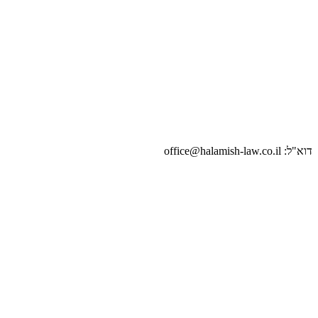
דוא"ל: office@halamish-law.co.il