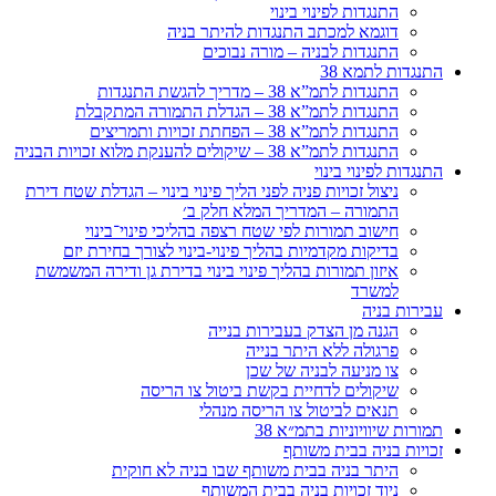
התנגדות לפינוי בינוי
דוגמא למכתב התנגדות להיתר בניה
התנגדות לבניה – מורה נבוכים
התנגדות לתמא 38
התנגדות לתמ”א 38 – מדריך להגשת התנגדות
התנגדות לתמ”א 38 – הגדלת התמורה המתקבלת
התנגדות לתמ”א 38 – הפחתת זכויות ותמריצים
התנגדות לתמ”א 38 – שיקולים להענקת מלוא זכויות הבניה
התנגדות לפינוי בינוי
ניצול זכויות פניה לפני הליך פינוי בינוי – הגדלת שטח דירת
התמורה – המדריך המלא חלק ב׳
חישוב תמורות לפי שטח רצפה בהליכי פינוי־בינוי
בדיקות מקדמיות בהליך פינוי-בינוי לצורך בחירת יזם
איזון תמורות בהליך פינוי בינוי בדירת גן ודירה המשמשת
למשרד
עבירות בניה
הגנה מן הצדק בעבירות בנייה
פרגולה ללא היתר בנייה
צו מניעה לבניה של שכן
שיקולים לדחיית בקשת ביטול צו הריסה
תנאים לביטול צו הריסה מנהלי
תמורות שיוויוניות בתמ״א 38
זכויות בניה בבית משותף
היתר בניה בבית משותף שבו בניה לא חוקית
ניוד זכויות בניה בבית המשותף