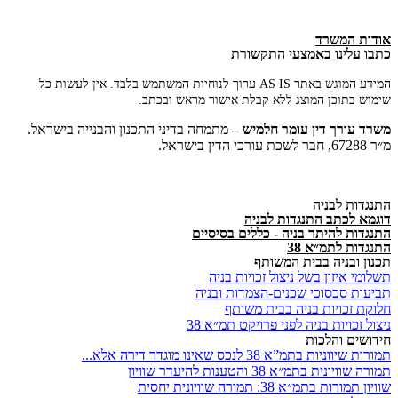
אודות המשרד
כתבו עלינו באמצעי התקשורת
המידע המוגש באתר AS IS ערוך לנוחיות המשתמש בלבד. אין לעשות כל
שימוש בתוכן המוצג ללא קבלת אישור מראש ובכתב.
משרד
עורך
דין
עומר
חלמיש –
מתמחה בדיני התכנון והבנייה בישראל.
מ״ר 67288, חבר לשכת עורכי הדין בישראל.
התנגדות לבניה
דוגמא לכתב התנגדות לבניה
התנגדות להיתר בניה - כללים בסיסיים
התנגדות לתמ״א 38
תכנון ובניה בבית המשותף
תשלומי איזון בשל ניצול זכויות בניה
תביעות סכסוכי שכנים-הצמדות ובניה
חלוקת זכויות בניה בבית משותף
ניצול זכויות בניה לפני פרויקט תמ״א 38
חידושים והלכות
תמורות שיווניות בתמ”א 38 לנכס שאינו מוגדר דירה אלא...
תמורה שוויונית בתמ״א 38 והטענות להיעדר שוויון
שוויון תמורות בתמ״א 38: תמורה שוויונית יחסית