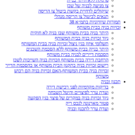
פרגולה ללא היתר בנייה
צו מניעה לבניה של שכן
שיקולים לדחיית בקשת ביטול צו הריסה
תנאים לביטול צו הריסה מנהלי
תמורות שיוויוניות בתמ״א 38
זכויות בניה בבית משותף
היתר בניה בבית משותף שבו בניה לא חוקית
ניוד זכויות בניה בבית המשותף
תשלומי איזון בגין ניצול זכויות בניה בבית המשותף
היתר בנייה בבית משותף ללא הסכמת השכנים
הסכמת דיירים לבניה בבית משותף
הרחבת דירה בבית משותף וזכויות בניה השייכות לשכן
רישום זכויות בניה בתקנון הבית משותף או בהסכמת הדייר
זכויות בניה בבית המשותף-האם זכויות בניה הם רכוש
משותף
תכנון ובניה
בדיקות מקדמיות לפני רכישת דירה
ועדת ערר לפיצויים והיטל השבחה
ניוד זכויות בניה במקרים של פיצוי בגין הפקעה
פטור מארנונה לנכס ריק
ועדת ערר לתכנון ובניה