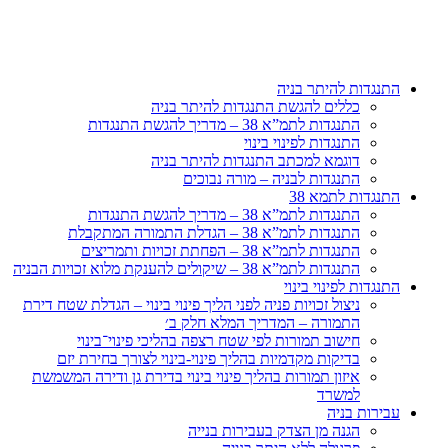
דלג
לתוכן
התנגדות להיתר בניה
כללים להגשת התנגדות להיתר בניה
התנגדות לתמ”א 38 – מדריך להגשת התנגדות
התנגדות לפינוי בינוי
דוגמא למכתב התנגדות להיתר בניה
התנגדות לבניה – מורה נבוכים
התנגדות לתמא 38
התנגדות לתמ”א 38 – מדריך להגשת התנגדות
התנגדות לתמ”א 38 – הגדלת התמורה המתקבלת
התנגדות לתמ”א 38 – הפחתת זכויות ותמריצים
התנגדות לתמ”א 38 – שיקולים להענקת מלוא זכויות הבניה
התנגדות לפינוי בינוי
ניצול זכויות פניה לפני הליך פינוי בינוי – הגדלת שטח דירת
התמורה – המדריך המלא חלק ב׳
חישוב תמורות לפי שטח רצפה בהליכי פינוי־בינוי
בדיקות מקדמיות בהליך פינוי-בינוי לצורך בחירת יזם
איזון תמורות בהליך פינוי בינוי בדירת גן ודירה המשמשת
למשרד
עבירות בניה
הגנה מן הצדק בעבירות בנייה