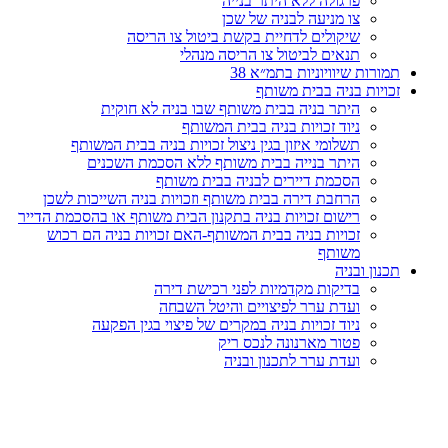
פרגולה ללא היתר בנייה
צו מניעה לבניה של שכן
שיקולים לדחיית בקשת ביטול צו הריסה
תנאים לביטול צו הריסה מנהלי
תמורות שיוויוניות בתמ״א 38
זכויות בניה בבית משותף
היתר בניה בבית משותף שבו בניה לא חוקית
ניוד זכויות בניה בבית המשותף
תשלומי איזון בגין ניצול זכויות בניה בבית המשותף
היתר בנייה בבית משותף ללא הסכמת השכנים
הסכמת דיירים לבניה בבית משותף
הרחבת דירה בבית משותף וזכויות בניה השייכות לשכן
רישום זכויות בניה בתקנון הבית משותף או בהסכמת הדייר
זכויות בניה בבית המשותף-האם זכויות בניה הם רכוש
משותף
תכנון ובניה
בדיקות מקדמיות לפני רכישת דירה
ועדת ערר לפיצויים והיטל השבחה
ניוד זכויות בניה במקרים של פיצוי בגין הפקעה
פטור מארנונה לנכס ריק
ועדת ערר לתכנון ובניה