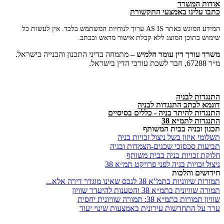
אודות המשרד
כתבו עלינו באמצעי התקשורת
המידע המוגש באתר AS IS ערוך לנוחיות המשתמש בלבד. אין לעשות כל
שימוש בתוכן המוצג ללא קבלת אישור מראש ובכתב.
משרד
עורך
דין
עומר
חלמיש –
מתמחה בדיני התכנון והבנייה בישראל.
מ״ר 67288, חבר לשכת עורכי הדין בישראל.
התנגדות לבניה
דוגמא לכתב התנגדות לבניה
התנגדות להיתר בניה - כללים בסיסיים
התנגדות לתמ״א 38
תכנון ובניה בבית המשותף
תשלומי איזון בשל ניצול זכויות בניה
תביעות סכסוכי שכנים-הצמדות ובניה
חלוקת זכויות בניה בבית משותף
ניצול זכויות בניה לפני פרויקט תמ״א 38
חידושים והלכות
תמורות שיווניות בתמ”א 38 לנכס שאינו מוגדר דירה אלא...
תמורה שוויונית בתמ״א 38 והטענות להיעדר שוויון
שוויון תמורות בתמ״א 38: תמורה שוויונית יחסית
ערר על התחדשות עירונית באמצעות שינוי יעוד