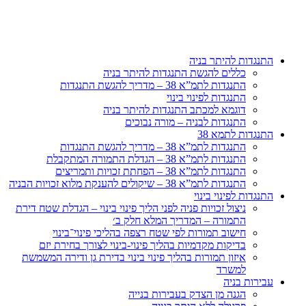
דלג
לתוכן
התנגדות להיתר בניה
כללים להגשת התנגדות להיתר בניה
התנגדות לתמ”א 38 – מדריך להגשת התנגדות
התנגדות לפינוי בינוי
דוגמא למכתב התנגדות להיתר בניה
התנגדות לבניה – מורה נבוכים
התנגדות לתמא 38
התנגדות לתמ”א 38 – מדריך להגשת התנגדות
התנגדות לתמ”א 38 – הגדלת התמורה המתקבלת
התנגדות לתמ”א 38 – הפחתת זכויות ותמריצים
התנגדות לתמ”א 38 – שיקולים להענקת מלוא זכויות הבניה
התנגדות לפינוי בינוי
ניצול זכויות פניה לפני הליך פינוי בינוי – הגדלת שטח דירת
התמורה – המדריך המלא חלק ב׳
חישוב תמורות לפי שטח רצפה בהליכי פינוי־בינוי
בדיקות מקדמיות בהליך פינוי-בינוי לצורך בחירת יזם
איזון תמורות בהליך פינוי בינוי בדירת גן ודירה המשמשת
למשרד
עבירות בניה
הגנה מן הצדק בעבירות בנייה