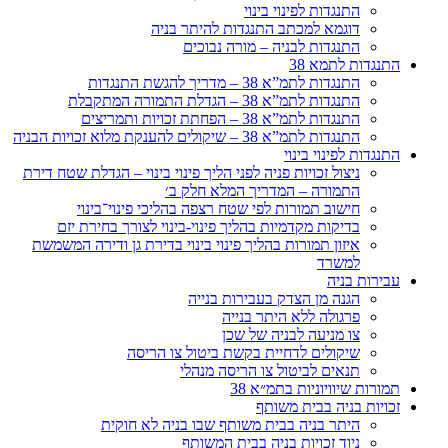
התנגדות לפינוי בינוי
דוגמא למכתב התנגדות להיתר בניה
התנגדות לבניה – מורה נבוכים
התנגדות לתמא 38
התנגדות לתמ”א 38 – מדריך להגשת התנגדות
התנגדות לתמ”א 38 – הגדלת התמורה המתקבלת
התנגדות לתמ”א 38 – הפחתת זכויות ותמריצים
התנגדות לתמ”א 38 – שיקולים להענקת מלוא זכויות הבניה
התנגדות לפינוי בינוי
ניצול זכויות פניה לפני הליך פינוי בינוי – הגדלת שטח דירת
התמורה – המדריך המלא חלק ב׳
חישוב תמורות לפי שטח רצפה בהליכי פינוי־בינוי
בדיקות מקדמיות בהליך פינוי-בינוי לצורך בחירת יזם
איזון תמורות בהליך פינוי בינוי בדירת גן ודירה המשמשת
למשרד
עבירות בניה
הגנה מן הצדק בעבירות בנייה
פרגולה ללא היתר בנייה
צו מניעה לבניה של שכן
שיקולים לדחיית בקשת ביטול צו הריסה
תנאים לביטול צו הריסה מנהלי
תמורות שיוויוניות בתמ״א 38
זכויות בניה בבית משותף
היתר בניה בבית משותף שבו בניה לא חוקית
ניוד זכויות בניה בבית המשותף