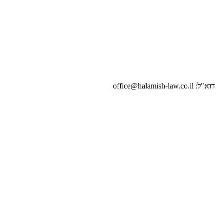
דוא"ל: office@halamish-law.co.il