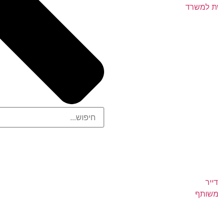
משת למשרד
ייר
 משותף