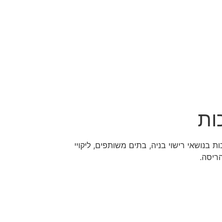
ות
ת בנושאי רישוי בניה, בתים משותפים, ליקויי
 הריסה.