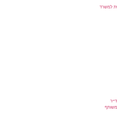
משת למשרד
ייר
 משותף