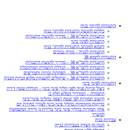
דלג
לתוכן
התנגדות להיתר בניה
כללים להגשת התנגדות להיתר בניה
התנגדות לתמ”א 38 – מדריך להגשת התנגדות
התנגדות לפינוי בינוי
דוגמא למכתב התנגדות להיתר בניה
התנגדות לבניה – מורה נבוכים
התנגדות לתמא 38
התנגדות לתמ”א 38 – מדריך להגשת התנגדות
התנגדות לתמ”א 38 – הגדלת התמורה המתקבלת
התנגדות לתמ”א 38 – הפחתת זכויות ותמריצים
התנגדות לתמ”א 38 – שיקולים להענקת מלוא זכויות הבניה
התנגדות לפינוי בינוי
ניצול זכויות פניה לפני הליך פינוי בינוי – הגדלת שטח דירת
התמורה – המדריך המלא חלק ב׳
חישוב תמורות לפי שטח רצפה בהליכי פינוי־בינוי
בדיקות מקדמיות בהליך פינוי-בינוי לצורך בחירת יזם
איזון תמורות בהליך פינוי בינוי בדירת גן ודירה המשמשת
למשרד
עבירות בניה
הגנה מן הצדק בעבירות בנייה