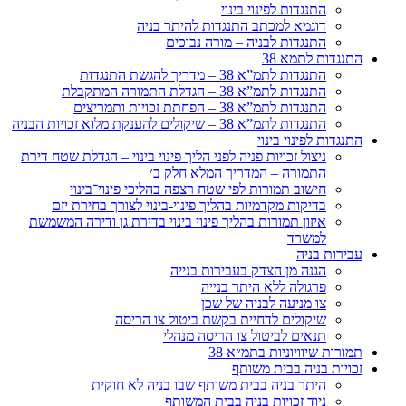
התנגדות לפינוי בינוי
דוגמא למכתב התנגדות להיתר בניה
התנגדות לבניה – מורה נבוכים
התנגדות לתמא 38
התנגדות לתמ”א 38 – מדריך להגשת התנגדות
התנגדות לתמ”א 38 – הגדלת התמורה המתקבלת
התנגדות לתמ”א 38 – הפחתת זכויות ותמריצים
התנגדות לתמ”א 38 – שיקולים להענקת מלוא זכויות הבניה
התנגדות לפינוי בינוי
ניצול זכויות פניה לפני הליך פינוי בינוי – הגדלת שטח דירת
התמורה – המדריך המלא חלק ב׳
חישוב תמורות לפי שטח רצפה בהליכי פינוי־בינוי
בדיקות מקדמיות בהליך פינוי-בינוי לצורך בחירת יזם
איזון תמורות בהליך פינוי בינוי בדירת גן ודירה המשמשת
למשרד
עבירות בניה
הגנה מן הצדק בעבירות בנייה
פרגולה ללא היתר בנייה
צו מניעה לבניה של שכן
שיקולים לדחיית בקשת ביטול צו הריסה
תנאים לביטול צו הריסה מנהלי
תמורות שיוויוניות בתמ״א 38
זכויות בניה בבית משותף
היתר בניה בבית משותף שבו בניה לא חוקית
ניוד זכויות בניה בבית המשותף