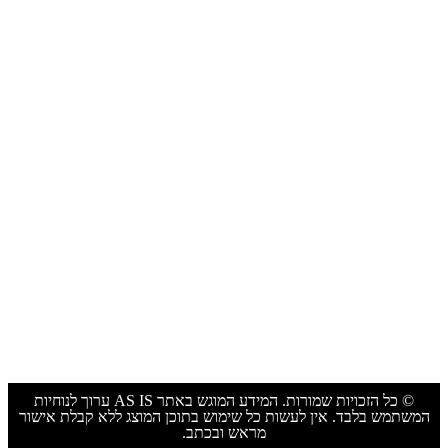
תכנון ובניה בבית המשותף
תשלומי איזון בשל ניצול זכויות בניה
תביעות סכסוכי שכנים-הצמדות ובניה
חלוקת זכויות בניה בבית משותף
ניצול זכויות בניה לפני פרויקט תמ״א 38
חידושים והלכות
תמורות שיווניות בתמ”א 38 לנכס שאינו מוגדר דירה
אלא...
תמורה שוויונית בתמ״א 38 והטענות להיעדר שוויון
שוויון תמורות בתמ״א 38: תמורה שוויונית יחסית
ערר על התחדשות עירונית באמצעות שינוי יעוד
© כל הזכויות שמורות. המידע המוגש באתר AS IS ערוך לנוחיות
המשתמש בלבד. אין לעשות כל שימוש בתוכן המוצג ללא קבלת אישור
מראש ובכתב.