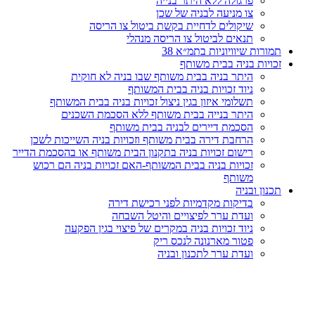
פרגולה ללא היתר בנייה
צו מניעה לבניה של שכן
שיקולים לדחיית בקשת ביטול צו הריסה
תנאים לביטול צו הריסה מנהלי
תמורות שיוויוניות בתמ״א 38
זכויות בניה בבית משותף
היתר בניה בבית משותף שבו בניה לא חוקית
ניוד זכויות בניה בבית המשותף
תשלומי איזון בגין ניצול זכויות בניה בבית המשותף
היתר בנייה בבית משותף ללא הסכמת השכנים
הסכמת דיירים לבניה בבית משותף
הרחבת דירה בבית משותף וזכויות בניה השייכות לשכן
רישום זכויות בניה בתקנון הבית משותף או בהסכמת הדייר
זכויות בניה בבית המשותף-האם זכויות בניה הם רכוש
משותף
תכנון ובניה
בדיקות מקדמיות לפני רכישת דירה
ועדת ערר לפיצויים והיטל השבחה
ניוד זכויות בניה במקרים של פיצוי בגין הפקעה
פטור מארנונה לנכס ריק
ועדת ערר לתכנון ובניה