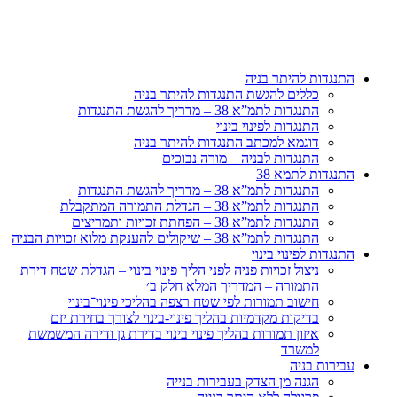
דלג
לתוכן
התנגדות להיתר בניה
כללים להגשת התנגדות להיתר בניה
התנגדות לתמ”א 38 – מדריך להגשת התנגדות
התנגדות לפינוי בינוי
דוגמא למכתב התנגדות להיתר בניה
התנגדות לבניה – מורה נבוכים
התנגדות לתמא 38
התנגדות לתמ”א 38 – מדריך להגשת התנגדות
התנגדות לתמ”א 38 – הגדלת התמורה המתקבלת
התנגדות לתמ”א 38 – הפחתת זכויות ותמריצים
התנגדות לתמ”א 38 – שיקולים להענקת מלוא זכויות הבניה
התנגדות לפינוי בינוי
ניצול זכויות פניה לפני הליך פינוי בינוי – הגדלת שטח דירת
התמורה – המדריך המלא חלק ב׳
חישוב תמורות לפי שטח רצפה בהליכי פינוי־בינוי
בדיקות מקדמיות בהליך פינוי-בינוי לצורך בחירת יזם
איזון תמורות בהליך פינוי בינוי בדירת גן ודירה המשמשת
למשרד
עבירות בניה
הגנה מן הצדק בעבירות בנייה