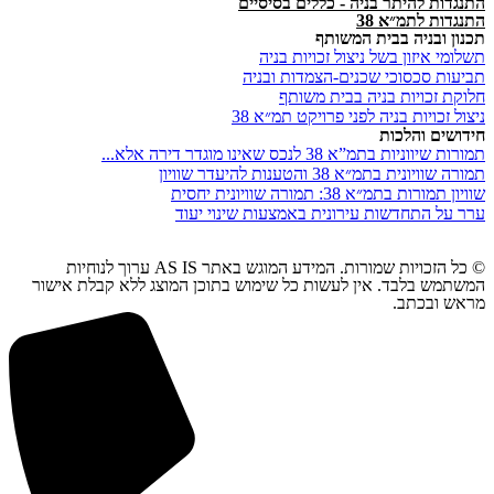
התנגדות להיתר בניה - כללים בסיסיים
התנגדות לתמ״א 38
תכנון ובניה בבית המשותף
תשלומי איזון בשל ניצול זכויות בניה
תביעות סכסוכי שכנים-הצמדות ובניה
חלוקת זכויות בניה בבית משותף
ניצול זכויות בניה לפני פרויקט תמ״א 38
חידושים והלכות
תמורות שיווניות בתמ”א 38 לנכס שאינו מוגדר דירה אלא...
תמורה שוויונית בתמ״א 38 והטענות להיעדר שוויון
שוויון תמורות בתמ״א 38: תמורה שוויונית יחסית
ערר על התחדשות עירונית באמצעות שינוי יעוד
© כל הזכויות שמורות. המידע המוגש באתר AS IS ערוך לנוחיות
המשתמש בלבד. אין לעשות כל שימוש בתוכן המוצג ללא קבלת אישור
מראש ובכתב.