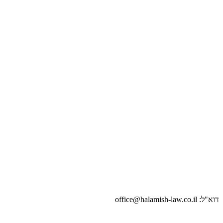
דוא"ל: office@halamish-law.co.il