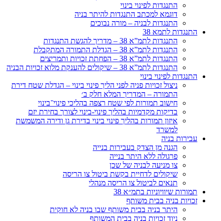
התנגדות לפינוי בינוי
דוגמא למכתב התנגדות להיתר בניה
התנגדות לבניה – מורה נבוכים
התנגדות לתמא 38
התנגדות לתמ”א 38 – מדריך להגשת התנגדות
התנגדות לתמ”א 38 – הגדלת התמורה המתקבלת
התנגדות לתמ”א 38 – הפחתת זכויות ותמריצים
התנגדות לתמ”א 38 – שיקולים להענקת מלוא זכויות הבניה
התנגדות לפינוי בינוי
ניצול זכויות פניה לפני הליך פינוי בינוי – הגדלת שטח דירת
התמורה – המדריך המלא חלק ב׳
חישוב תמורות לפי שטח רצפה בהליכי פינוי־בינוי
בדיקות מקדמיות בהליך פינוי-בינוי לצורך בחירת יזם
איזון תמורות בהליך פינוי בינוי בדירת גן ודירה המשמשת
למשרד
עבירות בניה
הגנה מן הצדק בעבירות בנייה
פרגולה ללא היתר בנייה
צו מניעה לבניה של שכן
שיקולים לדחיית בקשת ביטול צו הריסה
תנאים לביטול צו הריסה מנהלי
תמורות שיוויוניות בתמ״א 38
זכויות בניה בבית משותף
היתר בניה בבית משותף שבו בניה לא חוקית
ניוד זכויות בניה בבית המשותף