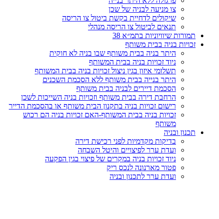
פרגולה ללא היתר בנייה
צו מניעה לבניה של שכן
שיקולים לדחיית בקשת ביטול צו הריסה
תנאים לביטול צו הריסה מנהלי
תמורות שיוויוניות בתמ״א 38
זכויות בניה בבית משותף
היתר בניה בבית משותף שבו בניה לא חוקית
ניוד זכויות בניה בבית המשותף
תשלומי איזון בגין ניצול זכויות בניה בבית המשותף
היתר בנייה בבית משותף ללא הסכמת השכנים
הסכמת דיירים לבניה בבית משותף
הרחבת דירה בבית משותף וזכויות בניה השייכות לשכן
רישום זכויות בניה בתקנון הבית משותף או בהסכמת הדייר
זכויות בניה בבית המשותף-האם זכויות בניה הם רכוש
משותף
תכנון ובניה
בדיקות מקדמיות לפני רכישת דירה
ועדת ערר לפיצויים והיטל השבחה
ניוד זכויות בניה במקרים של פיצוי בגין הפקעה
פטור מארנונה לנכס ריק
ועדת ערר לתכנון ובניה