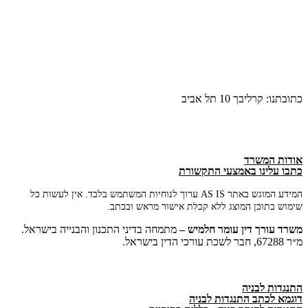
כתובתנו: קרליבך 10 תל אביב
אודות המשרד
כתבו עלינו באמצעי התקשורת
המידע המוגש באתר AS IS ערוך לנוחיות המשתמש בלבד. אין לעשות כל
שימוש בתוכן המוצג ללא קבלת אישור מראש ובכתב.
משרד
עורך
דין
עומר
חלמיש –
מתמחה בדיני התכנון והבנייה בישראל.
מ״ר 67288, חבר לשכת עורכי הדין בישראל.
התנגדות לבניה
דוגמא לכתב התנגדות לבניה