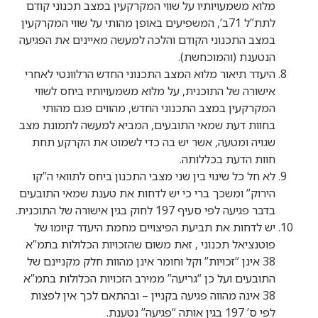
מלוא משמעויותיו על שווי המקרקעין במצב תכנוני קודם
לתת”ל 71ב’, המשפיעים באופן מהותי על שווי המקרקעין
במצב התכנוני הקודם והלכה למעשה מאיינים את הפגיעה
הנטענת (והמוכחשת).
היעדר תיאור מלוא המצב התכנוני החדש הרלוונטי לאחרי
אישורה של התוכנית, על מלוא משמעויותיו ביחס לשווי
המקרקעין במצב התכנוני החדש, מהווים פגם מהותי
בחוות דעת שמאי התובעים, המביא למעשה לתמונת מצב
שגויה ומטעה, אשר יש בה כדי לשמוט את הקרקע תחת
חוות הדעת בכללותה.
לא חל כל שינוי בין שני מצבי התכנון ביחס לתוואי ה”קו
הירוק” ומשכך ברי כי יש לדחות את טענת שמאי התובעים
בדבר פגיעה לפי סעיף 197 לחוק בגין אישורה של התוכנית.
יש לדחות את תביעת הפיצויים מחמת היעדר קיומו של
פוטנציאל תכנוני , זאת משום שהזכויות הכלולות בתמ”א
38 אינן “זכויות” וקל וחומר אינן מהוות חלק מקניינם של
התובעים ועל כן “גריעה” ממירב הזכויות הכלולות בתמ”א
38 אינה מהווה פגיעה בקניין – ובהתאם לכך אין לפצות
לפי ס’ 197 בגין אותה “פגיעה” נטענת.