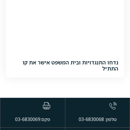
נדחו התנגדויות ובית המשפט אישר את קו
התת״ל
טלפון: 03-6830068
פקס:03-6830069