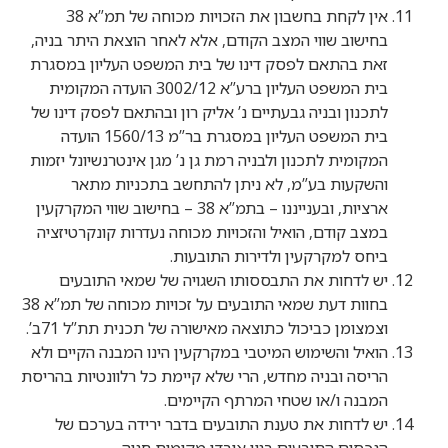
אין לקחת בחשבון את הזכויות מכוחה של תמ”א 38
בחישוב שווי המצב הקודם, אלא לאחר הוצאת היתר בניה,
זאת בהתאם לפסק דינו של בית המשפט העליון במסגרת
בית המשפט העליון ברע”א 3002/12 הועדה המקומית
לתכנון ובניה גבעתיים נ’ אליק רון ובהתאם לפסק דינו של
בית המשפט העליון במסגרת בר”מ 1560/13 הועדה
המקומית לתכנון ולבניה רמת גן נ’ מגן אינטרנשיונל יזמות
והשקעות בע”מ, לא ניתן להתחשב בתכניות מתאר
ארציות, ובענייננו – בתמ”א 38 – בחישוב שווי המקרקעין
במצב קודם, הואיל והזכויות מכוחה נעדרות קונקרטיזציה
ביחס למקרקעין ולדירות התובעות.
יש לדחות את התבססותו השגויה של שמאי התובעים
בחוות דעת שמאי התובעים על זכויות מכוחה של תמ”א 38
וצמצומן כביכול כתוצאה מאישורה של תכנית תת”ל 71ב’.
הואיל והשימוש המיטבי במקרקעין הינו המבנה הקיים ולא
הריסה ובניה מחדש, הרי שלא קיימת כל רלוונטיות בהריסת
המבנה ו/או שטחי המרתף הקיימים.
יש לדחות את טענת התובעים בדבר ירידה בערכם של
הנכסים התובעים בגין אובדן מקומות חניה.