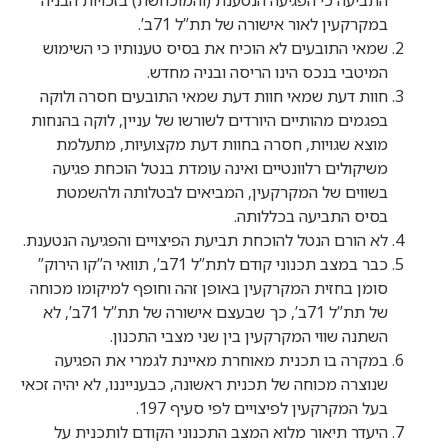
במקרקעין לאור אישורה של תת”ל 71ב’.
שמאי התובעים לא הוכיח את בסיס טענותיו כי השימוש
המיטבי בנכס הינו הריסה ובניה מחדש.
חוות דעת שמאי חוות דעת שמאי התובעים חסרה ולוקה
בפגמים מהותיים היורדים לשורשו של עניין, לוקה בהנחות
מוצא שגויות, חסרה בחוות דעת מקצועיות, מתעלמת
משיקולים רלוונטיים ואינה עומדת בנטל הוכחת פגיעה
בשווים של המקרקעין, המביאים לבטלותה ולהשמטת
בסיס התביעה בכללותה.
לא הורם הנטל להוכחת תביעת הפיצויים והפגיעה הנטענת.
כבר במצב תכנוני קודם לתת”ל 71ב’, תוואי ה”קו הירוק”
סומן בחזית המקרקעין באופן זהה וחופף למיקומו מכוחה
של תת”ל 71ב’, כך שבעצם אישורה של תת”ל 71ב’, לא
השתנה שווי המקרקעין בין שני מצבי התכנון.
במקרה בו תכנית מאוחרת מאיינת לגמרי את הפגיעה
שנוצרה מכוחה של תכנית ראשונה, כבענייננו, לא יהיה זכאי
בעל המקרקעין לפיצויים לפי סעיף 197.
היעדר תיאור מלוא המצב התכנוני הקודם לותכנית על