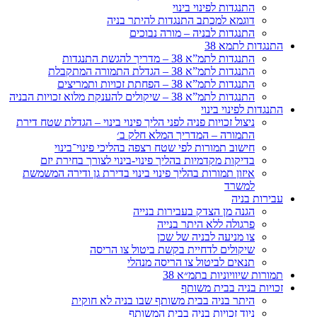
התנגדות לפינוי בינוי
דוגמא למכתב התנגדות להיתר בניה
התנגדות לבניה – מורה נבוכים
התנגדות לתמא 38
התנגדות לתמ”א 38 – מדריך להגשת התנגדות
התנגדות לתמ”א 38 – הגדלת התמורה המתקבלת
התנגדות לתמ”א 38 – הפחתת זכויות ותמריצים
התנגדות לתמ”א 38 – שיקולים להענקת מלוא זכויות הבניה
התנגדות לפינוי בינוי
ניצול זכויות פניה לפני הליך פינוי בינוי – הגדלת שטח דירת
התמורה – המדריך המלא חלק ב׳
חישוב תמורות לפי שטח רצפה בהליכי פינוי־בינוי
בדיקות מקדמיות בהליך פינוי-בינוי לצורך בחירת יזם
איזון תמורות בהליך פינוי בינוי בדירת גן ודירה המשמשת
למשרד
עבירות בניה
הגנה מן הצדק בעבירות בנייה
פרגולה ללא היתר בנייה
צו מניעה לבניה של שכן
שיקולים לדחיית בקשת ביטול צו הריסה
תנאים לביטול צו הריסה מנהלי
תמורות שיוויוניות בתמ״א 38
זכויות בניה בבית משותף
היתר בניה בבית משותף שבו בניה לא חוקית
ניוד זכויות בניה בבית המשותף