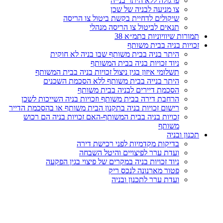
פרגולה ללא היתר בנייה
צו מניעה לבניה של שכן
שיקולים לדחיית בקשת ביטול צו הריסה
תנאים לביטול צו הריסה מנהלי
תמורות שיוויוניות בתמ״א 38
זכויות בניה בבית משותף
היתר בניה בבית משותף שבו בניה לא חוקית
ניוד זכויות בניה בבית המשותף
תשלומי איזון בגין ניצול זכויות בניה בבית המשותף
היתר בנייה בבית משותף ללא הסכמת השכנים
הסכמת דיירים לבניה בבית משותף
הרחבת דירה בבית משותף וזכויות בניה השייכות לשכן
רישום זכויות בניה בתקנון הבית משותף או בהסכמת הדייר
זכויות בניה בבית המשותף-האם זכויות בניה הם רכוש
משותף
תכנון ובניה
בדיקות מקדמיות לפני רכישת דירה
ועדת ערר לפיצויים והיטל השבחה
ניוד זכויות בניה במקרים של פיצוי בגין הפקעה
פטור מארנונה לנכס ריק
ועדת ערר לתכנון ובניה