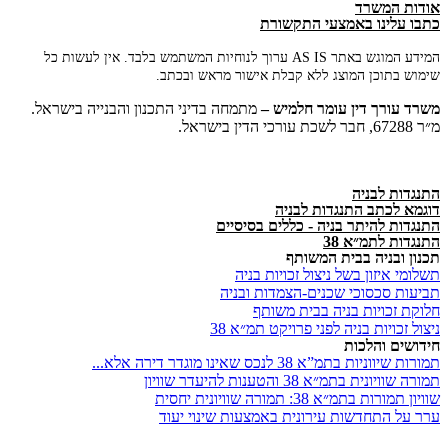
אודות המשרד
כתבו עלינו באמצעי התקשורת
המידע המוגש באתר AS IS ערוך לנוחיות המשתמש בלבד. אין לעשות כל
שימוש בתוכן המוצג ללא קבלת אישור מראש ובכתב.
משרד
עורך
דין
עומר
חלמיש –
מתמחה בדיני התכנון והבנייה בישראל.
מ״ר 67288, חבר לשכת עורכי הדין בישראל.
התנגדות לבניה
דוגמא לכתב התנגדות לבניה
התנגדות להיתר בניה - כללים בסיסיים
התנגדות לתמ״א 38
תכנון ובניה בבית המשותף
תשלומי איזון בשל ניצול זכויות בניה
תביעות סכסוכי שכנים-הצמדות ובניה
חלוקת זכויות בניה בבית משותף
ניצול זכויות בניה לפני פרויקט תמ״א 38
חידושים והלכות
תמורות שיווניות בתמ”א 38 לנכס שאינו מוגדר דירה אלא...
תמורה שוויונית בתמ״א 38 והטענות להיעדר שוויון
שוויון תמורות בתמ״א 38: תמורה שוויונית יחסית
ערר על התחדשות עירונית באמצעות שינוי יעוד