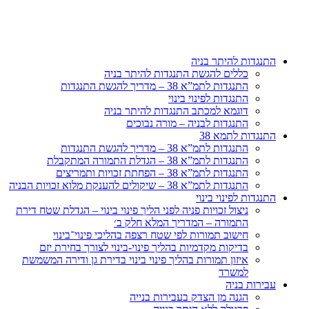
דלג
לתוכן
התנגדות להיתר בניה
כללים להגשת התנגדות להיתר בניה
התנגדות לתמ”א 38 – מדריך להגשת התנגדות
התנגדות לפינוי בינוי
דוגמא למכתב התנגדות להיתר בניה
התנגדות לבניה – מורה נבוכים
התנגדות לתמא 38
התנגדות לתמ”א 38 – מדריך להגשת התנגדות
התנגדות לתמ”א 38 – הגדלת התמורה המתקבלת
התנגדות לתמ”א 38 – הפחתת זכויות ותמריצים
התנגדות לתמ”א 38 – שיקולים להענקת מלוא זכויות הבניה
התנגדות לפינוי בינוי
ניצול זכויות פניה לפני הליך פינוי בינוי – הגדלת שטח דירת
התמורה – המדריך המלא חלק ב׳
חישוב תמורות לפי שטח רצפה בהליכי פינוי־בינוי
בדיקות מקדמיות בהליך פינוי-בינוי לצורך בחירת יזם
איזון תמורות בהליך פינוי בינוי בדירת גן ודירה המשמשת
למשרד
עבירות בניה
הגנה מן הצדק בעבירות בנייה