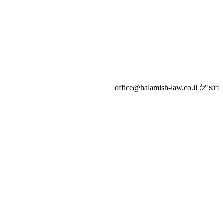
דוא"ל: office@halamish-law.co.il