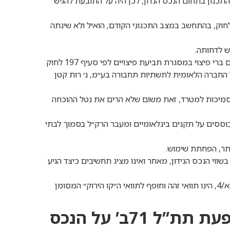
התכנון בתחום הנכס הנדון, לכן היה על התובעת להגיש
ל 71ב׳ לא גרמה ל״פגיעה״, זאת בהתאם להוראות סעיף 197 לחוק, בהתחשב במצב התכנוני הקודם, הואיל ולא שינתה
מטרדנים ארעיים שנגרמו בתקופת הוצאת התוכנית אל הפועל אינם ברי פיצוי במסגרת תביעת פיצויים לפי סעיף 197 לחוק
 המשפט העליון ברע״א 6483/15, נתיבי ישאל החברה הלאומית לתשתיות תחבורה בע״מ, נ׳ רות קטן
הסמיכות למטרד, זאת משום שלא הרים את נטל ההוכחה
בוססים על תקנים בינלאומיים ומעבר הרק״ל בסמוך לבתי
ווי הנכס הנידון, מאחר ואינו מציג תחשיבים כיצד הגיע
תוואי ה״קו הירוק״ בחזית המקרקעין בענייננו מכוחה של תמ״א 23/א/4, הינו תוואי זהה וחופף לתוואי ה״קו הירוק״ המסומן
71ב’ על הנכס