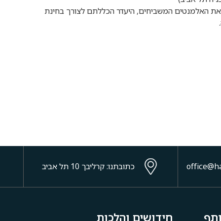
את האלמנטים המשביחים, היעדר הכללתם לצורך בחינת
כתובתנו: קרליבך 10 תל אביב
ותף
חידושים והלכות