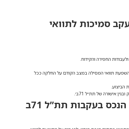
עקב סמיכות לתוואי
עבודות החפירה והקידוח.
מ״א 23 א4, לא ניתן לבחון את השפעת תוואי המסילה במצב הקודם על החלקה ככל
 הביצוע.
נכס בעקבות תת”ל 71ב