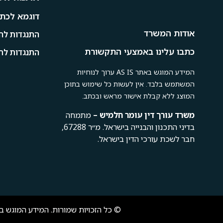
דוגמא לכתב
אודות המשרד
התנגדות להי
כתבו עלינו באמצעי התקשורת
התנגדות לתמ
המידע המוגש באתר AS IS ערוך לנוחיות
המשתמש בלבד. אין לעשות כל שימוש בתוכן
המוצג ללא קבלת אישור מראש ובכתב.
משרד
עורך
דין
עומר
חלמיש –
מתמחה
בדיני התכנון והבנייה בישראל. מ״ר 67288,
חבר לשכת עורכי הדין בישראל.
© כל הזכויות שמורות. המידע המוגש באתר AS IS ערוך לנוחיות המשתמש בלבד. אין לעשות כל שימוש בתוכן המוצג ללא קבלת אי