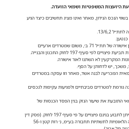
דעת היועצות המשפטיות ושמאי הוועדה.
ווי הנכס הנידון, מאחר ואינו מציג תחשיבים כיצד הגיע
ל 13/6,2.
יש לדחות את טענת התובעת בדבר פגיעה לפי סעיף 197 לחוק בגין אישורה של תת״ל 71 ב׳, משום שמטרדים ארעיים
י סעיף 197 לחוק התכנון והבנייה.
 משכך, יש לדחותן על הסף.
אית המכריעה לבנה אשד, מאחר וזו עסקה במטרדים
ה גורמת למטרדים סביבתיים ולפגיעות עקיפות לנכסים
מאי התובעת את שיעור הנזק בגין הפסד הכנסות של
נזק זמני או אובדן הכנסות, אינם מסוג הנזקים ו/או הפגיעות אשר ניתן לתבוע בגינם פיצויים על פי סעיף 197 לחוק. (פסק דין
בית המשפט העליון במסגרת רע״א 6483/15, נתיבי ישראל החברה הלאומיות לתשתיות תחבורה בע״מ, נ׳ רות קטן ו-56