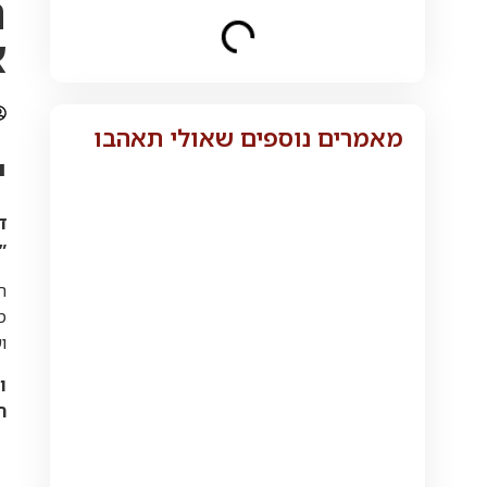
ת
א
מאמרים נוספים שאולי תאהבו
י
״
ה
ו
ו
ה