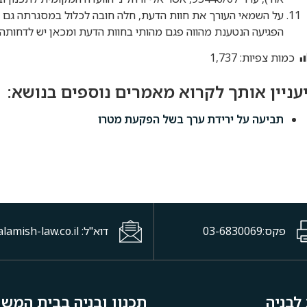
על השמאי העורך את חוות הדעת, חלה חובה לכלול במסגרתה גם 
הפגיעה הנטענת מהווה פגם מהותי בחוות הדעת ומכאן יש לדחותה.
כמות צפיות:
1,737
תביעה על ירידת ערך בשל הפקעת מטרו
פקס:03-6830069
דוא"ל: office@halamish-law.co.il
לבניה
תכנון ובניה בבית המש