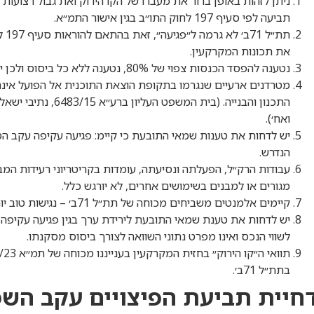
ניתן לזהות באופן ברור את מעברו של הקו הירוק ואת גבול רצועות 
תביעה לפי סעיף 197 לחוק התו״ב בגין אישור התמ״א.
תת״
את תכונות המקרקעין.
נטענה להפסד הכנסות צפוי של 80%, נטענה ללא כל ביסוס ולכן יש לדחותה.
התכנון והבנייה. (בית
ואח׳).
יש לדחות את טענות שמאי התובעת כי קיימ: פגיעה עקיפה עקב 
הנדרש.
עבודות הרק״ל, הפעלתה ונסיעתה, עומדות בקריטריוני רעידות המ
מגורים או למבנים בשימושים אחרים, לא יורגש כלל.
קיימים אלמנטים משביחים מכוחה של תת״ל 71ב׳ – נגישות טוב יותר, הפחתת שימוש.
יש לדחות את טענת שמאי התובעת לירידת ערך בגין פגיעה עקיפה בש
לשווי הנכס ואינו מפרט נתוני השוואה לצורך ביסוס מסקנתו.
בתת״ל 71ב׳.
חיית תביעת הפיצויים עקב השפעת תת”ל 