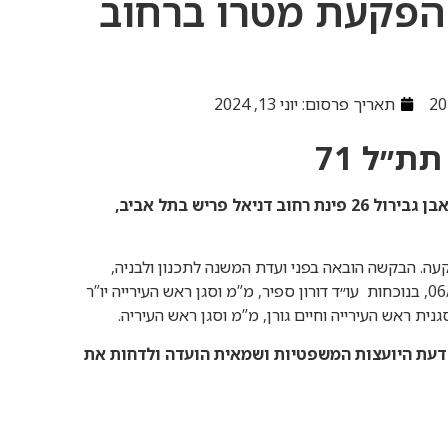
הפקעת מטרו ברחוב
תאריך פרסום:
יוני 13, 2024
ת״ל 71
דיון בתביעה על ירידת ערך בשל אישור קו המטרו תת״ל 71, ברחוב אבן גבירול 26 פינת רחוב דניאל פריש בתל אביב,
ה. הבקשה הובאה בפני ועדת המשנה לתכנון ולבניה,
מרחב תכנון מקומי תל-אביב – יפו, בתאריך כ”ג כסלו תשפ”ד 06/12/2023, בנוכחות עו״ד דורון ספיר, מ”מ וסגן ראש העירייה יו”ר
נית ראש העירייה וחיים גורן, מ”מ וסגן ראש העיריה.
דעת היועצות המשפטיות ושמאית הועדה ולדחות את