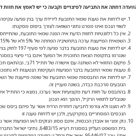
וועדה דחתה את התביעה לפיצויים וקבעה כי יש לאמץ את חוות 
יש לדחות את טענת שמאי התובעת לירידת ערך בגין פגיעה עקיפה בש
לשווי הנכס ואינו מפרט נתוני השוואה לצורך ביסוס מסקנתו.
אין כל רלוונטיות לחוות הדעת איה הפנה שמאי התובעת, שהתייחסה לתת״
השמאית המייעצת ערכה בתחשיביה הפחתה של 5% ולא של 15% כנטען.
שנגרמו בתקופת הצאת התוכנית אל הפועל אינם ברי פיצוי במסגרת תביעת פיצויים לפ
מיקום התוואי לא השתנה עם אישורה של תת״ל 71ב׳, ובהתאם תכונות המקרקעין לא השתנו לאור אישורה.
טענות שמאי התובעת בדבר הפגיעות העקיפות הנטענות לא נתמכו,
יש לדחות את התבססות שמאי התובעת של שומה מייעצת של השמ
הנובעים מרכבת כבדה, בשונה מעניין זה.
בהתבסס על חוות דעת מקצועיות אשר נערכו, נמצא כי התת״ל אינ
שגובלים לתוואי הרק״ל, ההפך הוא הנכון.
לא הוצגו ולא צורפו לתביעה דוחו״ת הרו״ח אשר על פיהם ביסס ש
הנכסים המסחריים במקרקעין, ולכן יש לדחות טענה זו.
אח׳), ערר 95446/07, אשר אלי ורחל נ׳ הוועדה המקומית לתכנון ובניה תל אביב)