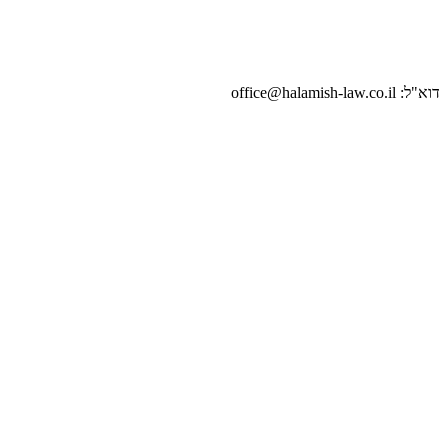
דוא"ל: office@halamish-law.co.il