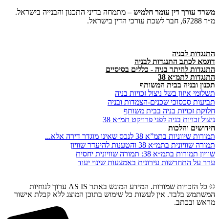
משרד
עורך
דין
עומר
חלמיש –
מתמחה בדיני התכנון והבנייה בישראל.
מ״ר 67288, חבר לשכת עורכי הדין בישראל.
התנגדות לבניה
דוגמא לכתב התנגדות לבניה
התנגדות להיתר בניה - כללים בסיסיים
התנגדות לתמ״א 38
תכנון ובניה בבית המשותף
תשלומי איזון בשל ניצול זכויות בניה
תביעות סכסוכי שכנים-הצמדות ובניה
חלוקת זכויות בניה בבית משותף
ניצול זכויות בניה לפני פרויקט תמ״א 38
חידושים והלכות
תמורות שיווניות בתמ”א 38 לנכס שאינו מוגדר דירה אלא...
תמורה שוויונית בתמ״א 38 והטענות להיעדר שוויון
שוויון תמורות בתמ״א 38: תמורה שוויונית יחסית
ערר על התחדשות עירונית באמצעות שינוי יעוד
© כל הזכויות שמורות. המידע המוגש באתר AS IS ערוך לנוחיות
המשתמש בלבד. אין לעשות כל שימוש בתוכן המוצג ללא קבלת אישור
מראש ובכתב.