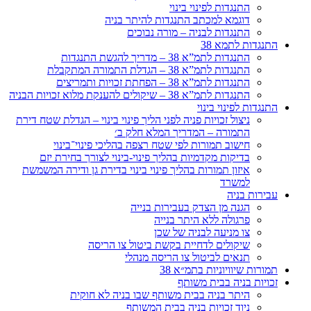
התנגדות לפינוי בינוי
דוגמא למכתב התנגדות להיתר בניה
התנגדות לבניה – מורה נבוכים
התנגדות לתמא 38
התנגדות לתמ”א 38 – מדריך להגשת התנגדות
התנגדות לתמ”א 38 – הגדלת התמורה המתקבלת
התנגדות לתמ”א 38 – הפחתת זכויות ותמריצים
התנגדות לתמ”א 38 – שיקולים להענקת מלוא זכויות הבניה
התנגדות לפינוי בינוי
ניצול זכויות פניה לפני הליך פינוי בינוי – הגדלת שטח דירת
התמורה – המדריך המלא חלק ב׳
חישוב תמורות לפי שטח רצפה בהליכי פינוי־בינוי
בדיקות מקדמיות בהליך פינוי-בינוי לצורך בחירת יזם
איזון תמורות בהליך פינוי בינוי בדירת גן ודירה המשמשת
למשרד
עבירות בניה
הגנה מן הצדק בעבירות בנייה
פרגולה ללא היתר בנייה
צו מניעה לבניה של שכן
שיקולים לדחיית בקשת ביטול צו הריסה
תנאים לביטול צו הריסה מנהלי
תמורות שיוויוניות בתמ״א 38
זכויות בניה בבית משותף
היתר בניה בבית משותף שבו בניה לא חוקית
ניוד זכויות בניה בבית המשותף