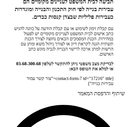
תביעה לבית המשפט לעניינים מקומיים הם
עבירות בנייה לפי חוק התכנון והבנייה ומוגדרות
כעבירות פליליות שבצדן קנסות כבדים.
עם קבלת זימון לשימוע או עם קבלת הודעה על כוונה להגיש
כתב אישום לבית המשפט לעניינים מקומיים יש לפעול
במהירות. הכנת המסמכים הבאים נחוצה לצורך הכנת
תשתית הגנה לקראת דיון או לצורך ניהול משא ומתן עם
הרשות למתן ארכה לרישוי הבנייה לגביה מוגש כתב
האישום.
לבדיקת מצב משפטי ניתן להתקשר לטלפון 03-68-300-68
או למלא את הטופס הבא:
[contact-form-7 id=”17216″ title=”צור קשר עמוד
עבירות בנייה”]
שיתוף והדפסת המאמר