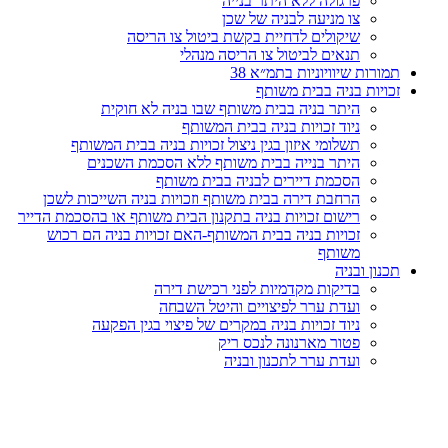
פרגולה ללא היתר בנייה
צו מניעה לבניה של שכן
שיקולים לדחיית בקשת ביטול צו הריסה
תנאים לביטול צו הריסה מנהלי
תמורות שיוויוניות בתמ״א 38
זכויות בניה בבית משותף
היתר בניה בבית משותף שבו בניה לא חוקית
ניוד זכויות בניה בבית המשותף
תשלומי איזון בגין ניצול זכויות בניה בבית המשותף
היתר בנייה בבית משותף ללא הסכמת השכנים
הסכמת דיירים לבניה בבית משותף
הרחבת דירה בבית משותף וזכויות בניה השייכות לשכן
רישום זכויות בניה בתקנון הבית משותף או בהסכמת הדייר
זכויות בניה בבית המשותף-האם זכויות בניה הם רכוש
משותף
תכנון ובניה
בדיקות מקדמיות לפני רכישת דירה
ועדת ערר לפיצויים והיטל השבחה
ניוד זכויות בניה במקרים של פיצוי בגין הפקעה
פטור מארנונה לנכס ריק
ועדת ערר לתכנון ובניה