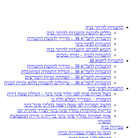
דלג
לתוכן
התנגדות להיתר בניה
כללים להגשת התנגדות להיתר בניה
התנגדות לתמ”א 38 – מדריך להגשת התנגדות
התנגדות לפינוי בינוי
דוגמא למכתב התנגדות להיתר בניה
התנגדות לבניה – מורה נבוכים
התנגדות לתמא 38
התנגדות לתמ”א 38 – מדריך להגשת התנגדות
התנגדות לתמ”א 38 – הגדלת התמורה המתקבלת
התנגדות לתמ”א 38 – הפחתת זכויות ותמריצים
התנגדות לתמ”א 38 – שיקולים להענקת מלוא זכויות הבניה
התנגדות לפינוי בינוי
ניצול זכויות פניה לפני הליך פינוי בינוי – הגדלת שטח דירת
התמורה – המדריך המלא חלק ב׳
חישוב תמורות לפי שטח רצפה בהליכי פינוי־בינוי
בדיקות מקדמיות בהליך פינוי-בינוי לצורך בחירת יזם
איזון תמורות בהליך פינוי בינוי בדירת גן ודירה המשמשת
למשרד
עבירות בניה
הגנה מן הצדק בעבירות בנייה