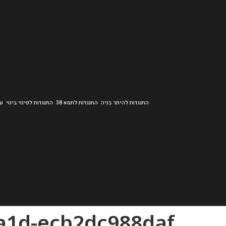
התנגדות להיתר בניה
התנגדות לתמא 38
התנגדות לפינוי בינוי
עב
a1d-ecb2dc988daf