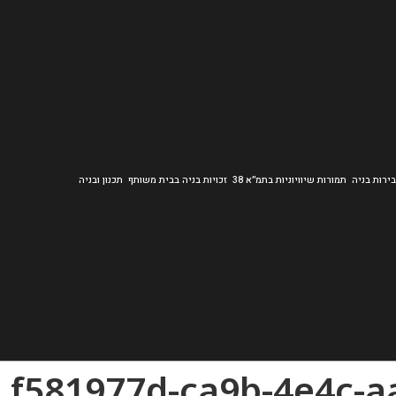
ירות בניה
תמורות שיוויוניות בתמ״א 38
זכויות בניה בבית משותף
תכנון ובניה
f581977d-ca9b-4e4c-a