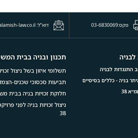
פקס:03-6830069
דוא"ל: office@halamish-law.co.il
לבניה
תכנון ובניה בבית המש
 התנגדות לבניה
תשלומי איזון בשל ניצול זכויו
תר בניה - כללים בסיסיים
תביעות סכסוכי שכנים-הצמדו
״א 38
חלוקת זכויות בניה בבית מש
ניצול זכויות בניה לפני פרוי
38