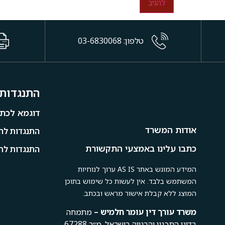
טלפון: 03-6830068
התנגדות 
דוגמא לכתב
אודות המשרד
התנגדות להי
כתבו עלינו באמצעי התקשורת
התנגדות לתמ
המידע המוגש באתר AS IS ערוך לנוחיות
המשתמש בלבד. אין לעשות כל שימוש בתוכן
המוצג ללא קבלת אישור מראש ובכתב.
משרד
עורך
דין
עומר
חלמיש –
מתמחה
בדיני התכנון והבנייה בישראל. מ״ר 67288,