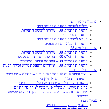
דלג
לתוכן
התנגדות להיתר בניה
כללים להגשת התנגדות להיתר בניה
התנגדות לתמ”א 38 – מדריך להגשת התנגדות
התנגדות לפינוי בינוי
דוגמא למכתב התנגדות להיתר בניה
התנגדות לבניה – מורה נבוכים
התנגדות לתמא 38
התנגדות לתמ”א 38 – מדריך להגשת התנגדות
התנגדות לתמ”א 38 – הגדלת התמורה המתקבלת
התנגדות לתמ”א 38 – הפחתת זכויות ותמריצים
התנגדות לתמ”א 38 – שיקולים להענקת מלוא זכויות הבניה
התנגדות לפינוי בינוי
ניצול זכויות פניה לפני הליך פינוי בינוי – הגדלת שטח דירת
התמורה – המדריך המלא חלק ב׳
חישוב תמורות לפי שטח רצפה בהליכי פינוי־בינוי
בדיקות מקדמיות בהליך פינוי-בינוי לצורך בחירת יזם
איזון תמורות בהליך פינוי בינוי בדירת גן ודירה המשמשת
למשרד
עבירות בניה
הגנה מן הצדק בעבירות בנייה