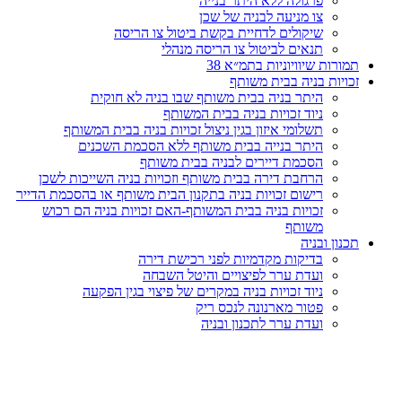
פרגולה ללא היתר בנייה
צו מניעה לבניה של שכן
שיקולים לדחיית בקשת ביטול צו הריסה
תנאים לביטול צו הריסה מנהלי
תמורות שיוויוניות בתמ״א 38
זכויות בניה בבית משותף
היתר בניה בבית משותף שבו בניה לא חוקית
ניוד זכויות בניה בבית המשותף
תשלומי איזון בגין ניצול זכויות בניה בבית המשותף
היתר בנייה בבית משותף ללא הסכמת השכנים
הסכמת דיירים לבניה בבית משותף
הרחבת דירה בבית משותף וזכויות בניה השייכות לשכן
רישום זכויות בניה בתקנון הבית משותף או בהסכמת הדייר
זכויות בניה בבית המשותף-האם זכויות בניה הם רכוש
משותף
תכנון ובניה
בדיקות מקדמיות לפני רכישת דירה
ועדת ערר לפיצויים והיטל השבחה
ניוד זכויות בניה במקרים של פיצוי בגין הפקעה
פטור מארנונה לנכס ריק
ועדת ערר לתכנון ובניה