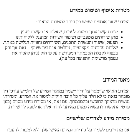
מטרות איסוף ושימוש במידע
המידע שאנו אוספים ישמש בין היתר למטרות הבאות:
יצירת קשר עמך במענה לפניות, שאלות או בקשות ייעוץ.
מתן שירותים משפטיים ושיפור השירות המוענק ללקוחותינו.
תפעול, שיפור והעשרת התכנים, השירותים וחוויית הגלישה באתר.
שליחת עדכונים מקצועיים, ניוזלטר או חומר שיווקי – זאת אך ורק
בכפוף לקבלת הסכמתך המפורשת על פי חוק (ניתן להסיר את
עצמך מרשימת התפוצה בכל עת).
מאגר המידע
המידע האישי שיימסר על ידיך יישמר במאגר המידע של חלמיש עורכי דין.
מובהר בזאת כי לא חלה עליך כל חובה חוקית למסור את המידע, ומסירתו
נעשית מרצונך החופשי ובהסכמתך. עם זאת, אי מסירת מידע מסוים (כגון
פרטי התקשרות) עשויה למנוע מאיתנו לחזור אליך או לספק לך שירות.
מסירת מידע לצדדים שלישיים
אנו מתחייבים לשמור על סודיות המידע האישי שלך ולא למכור, להעביר