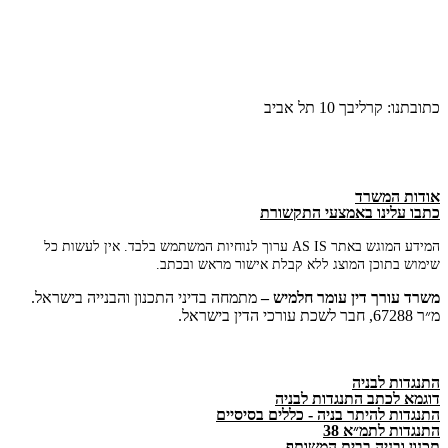
כתובתנו: קרליבך 10 תל אביב
אודות המשרד
כתבו עלינו באמצעי התקשורת
המידע המוגש באתר AS IS ערוך לנוחיות המשתמש בלבד. אין לעשות כל
שימוש בתוכן המוצג ללא קבלת אישור מראש ובכתב.
משרד
עורך
דין
עומר
חלמיש –
מתמחה בדיני התכנון והבנייה בישראל.
מ״ר 67288, חבר לשכת עורכי הדין בישראל.
התנגדות לבניה
דוגמא לכתב התנגדות לבניה
התנגדות להיתר בניה - כללים בסיסיים
התנגדות לתמ״א 38
תכנון ובניה בבית המשותף