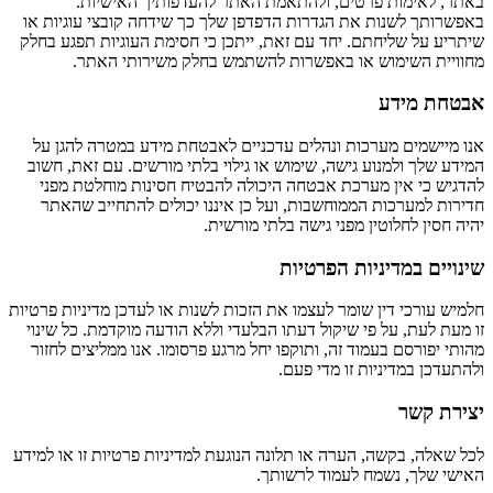
באתר, לאימות פרטים, ולהתאמת האתר להעדפותיך האישיות.
באפשרותך לשנות את הגדרות הדפדפן שלך כך שידחה קובצי עוגיות או
שיתריע על שליחתם. יחד עם זאת, ייתכן כי חסימת העוגיות תפגע בחלק
מחוויית השימוש או באפשרות להשתמש בחלק משירותי האתר.
אבטחת מידע
אנו מיישמים מערכות ונהלים עדכניים לאבטחת מידע במטרה להגן על
המידע שלך ולמנוע גישה, שימוש או גילוי בלתי מורשים. עם זאת, חשוב
להדגיש כי אין מערכת אבטחה היכולה להבטיח חסינות מוחלטת מפני
חדירות למערכות הממוחשבות, ועל כן איננו יכולים להתחייב שהאתר
יהיה חסין לחלוטין מפני גישה בלתי מורשית.
שינויים במדיניות הפרטיות
חלמיש עורכי דין שומר לעצמו את הזכות לשנות או לעדכן מדיניות פרטיות
זו מעת לעת, על פי שיקול דעתו הבלעדי וללא הודעה מוקדמת. כל שינוי
מהותי יפורסם בעמוד זה, ותוקפו יחל מרגע פרסומו. אנו ממליצים לחזור
ולהתעדכן במדיניות זו מדי פעם.
יצירת קשר
לכל שאלה, בקשה, הערה או תלונה הנוגעת למדיניות פרטיות זו או למידע
האישי שלך, נשמח לעמוד לרשותך.