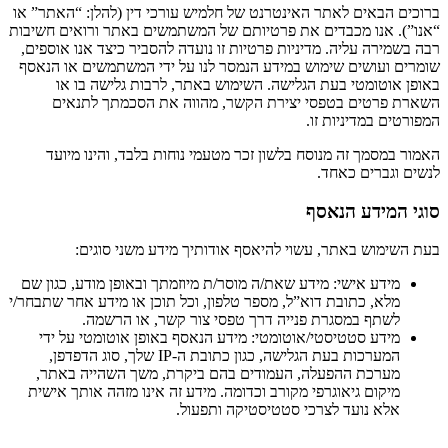
ברוכים הבאים לאתר האינטרנט של חלמיש עורכי דין (להלן: “האתר” או
“אנו”). אנו מכבדים את פרטיותם של המשתמשים באתר ורואים חשיבות
רבה בשמירה עליה. מדיניות פרטיות זו נועדה להסביר כיצד אנו אוספים,
שומרים ועושים שימוש במידע הנמסר לנו על ידי המשתמשים או הנאסף
באופן אוטומטי בעת הגלישה. השימוש באתר, לרבות גלישה בו או
השארת פרטים בטפסי יצירת הקשר, מהווה את הסכמתך לתנאים
המפורטים במדיניות זו.
האמור במסמך זה מנוסח בלשון זכר מטעמי נוחות בלבד, והינו מיועד
לנשים וגברים כאחד.
סוגי המידע הנאסף
בעת השימוש באתר, עשוי להיאסף אודותיך מידע משני סוגים:
מידע אישי: מידע שאת/ה מוסר/ת מיוזמתך ובאופן מודע, כגון שם
מלא, כתובת דוא”ל, מספר טלפון, וכל תוכן או מידע אחר שתבחר/י
לשתף במסגרת פנייה דרך טפסי צור קשר, או הרשמה.
מידע סטטיסטי/אוטומטי: מידע הנאסף באופן אוטומטי על ידי
המערכות בעת הגלישה, כגון כתובת ה-IP שלך, סוג הדפדפן,
מערכת ההפעלה, העמודים בהם ביקרת, משך השהייה באתר,
מיקום גיאוגרפי מקורב וכדומה. מידע זה אינו מזהה אותך אישית
אלא נועד לצרכי סטטיסטיקה ותפעול.