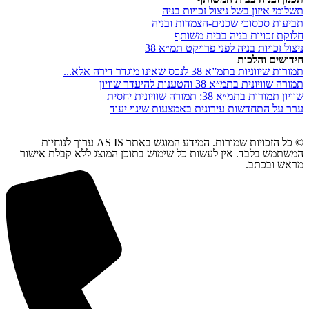
תשלומי איזון בשל ניצול זכויות בניה
תביעות סכסוכי שכנים-הצמדות ובניה
חלוקת זכויות בניה בבית משותף
ניצול זכויות בניה לפני פרויקט תמ״א 38
חידושים והלכות
תמורות שיווניות בתמ”א 38 לנכס שאינו מוגדר דירה אלא...
תמורה שוויונית בתמ״א 38 והטענות להיעדר שוויון
שוויון תמורות בתמ״א 38: תמורה שוויונית יחסית
ערר על התחדשות עירונית באמצעות שינוי יעוד
© כל הזכויות שמורות. המידע המוגש באתר AS IS ערוך לנוחיות
המשתמש בלבד. אין לעשות כל שימוש בתוכן המוצג ללא קבלת אישור
מראש ובכתב.