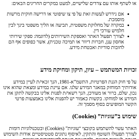
או לשתף אותו עם צדדים שלישיים, למעט במקרים החריגים הבאים:
אם נידרש לעשות זאת על פי צו שיפוטי או דרישה חוקית מרשות
מוסמכת.
במקרה של מחלוקת משפטית, תביעה או הליך משפטי בינך לבין
חלמיש עורכי דין.
לצורך תפעול האתר ואספקת השירותים (לדוגמה: ספקי שירותי
אחסון ענן, חברות דיוור או תמיכה טכנית), אשר כפופים אף הם
לחובות סודיות ואבטחת מידע.
זכויות המשתמש – עיון, תיקון ומחיקת מידע
על פי חוק הגנת הפרטיות, התשמ”א-1981, הנך זכאי/ת לעיין במידע
אודותיך המוחזק במאגר המידע שלנו. אם עיינת במידע ומצאת שהוא אינו
נכון, שלם, ברור או מעודכן, הנך רשאי/ת לפנות אלינו בבקשה לתקן את
המידע או למוחקו. בקשות כאמור יש להפנות אלינו באמצעות פרטי
הקשר המופיעים בסוף מסמך זה.
שימוש ב”עוגיות” (Cookies)
האתר עשוי להשתמש בקובצי “עוגיות” (Cookies) ובטכנולוגיות דומות
לצורך תפעולו השוטף והתקין, לאיסוף נתונים סטטיסטיים אודות השימוש