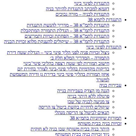
התנגדות לפינוי בינוי
דוגמא למכתב התנגדות להיתר בניה
התנגדות לבניה – מורה נבוכים
התנגדות לתמא 38
התנגדות לתמ”א 38 – מדריך להגשת התנגדות
התנגדות לתמ”א 38 – הגדלת התמורה המתקבלת
התנגדות לתמ”א 38 – הפחתת זכויות ותמריצים
התנגדות לתמ”א 38 – שיקולים להענקת מלוא זכויות הבניה
התנגדות לפינוי בינוי
ניצול זכויות פניה לפני הליך פינוי בינוי – הגדלת שטח דירת
התמורה – המדריך המלא חלק ב׳
חישוב תמורות לפי שטח רצפה בהליכי פינוי־בינוי
בדיקות מקדמיות בהליך פינוי-בינוי לצורך בחירת יזם
איזון תמורות בהליך פינוי בינוי בדירת גן ודירה המשמשת
למשרד
עבירות בניה
הגנה מן הצדק בעבירות בנייה
פרגולה ללא היתר בנייה
צו מניעה לבניה של שכן
שיקולים לדחיית בקשת ביטול צו הריסה
תנאים לביטול צו הריסה מנהלי
תמורות שיוויוניות בתמ״א 38
זכויות בניה בבית משותף
היתר בניה בבית משותף שבו בניה לא חוקית
ניוד זכויות בניה בבית המשותף