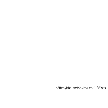
דוא"ל: office@halamish-law.co.il