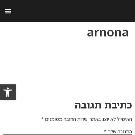
תמורות שיוויוניות בתמ״א 38
התנגדות להיתר ב
עבירות בני
התנגדות לפינוי ב
תכנון וב
התנגדות ל
זכויות בניה
arnona
פתח סרגל
כתיבת תגובה
האימייל לא יוצג באתר.
שדות החובה מסומנים
*
התגובה שלך
*