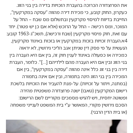
את הפרוצדורה הכרוכה בהעברת הזכויות בדירה בין בני הזוג.
כעקרון, החוק קובע, כי מכירת דירה מהווה “עסקה במקרקעין”,
החייבת בדיווח למיסוי מקרקעין ובתשלום מס שבח – החל על
המוכר, ומס רכישה – החל על הרוכש (אלא אם כן יש פטור). יחד
עם זאת, חוק מיסוי מקרקעין (שבח ורכישה), תשכ”ג-1963 קובע:
4א.העברת זכויות בזכות במקרקעין או בזכות באיגוד מקרקעין,
הנעשית על פי פסק דין שניתן אגב הליכי גירושין, לא יראוה
כמכירה או כפעולה באיגוד לענין חוק זה, בין אם היא העברה בין
בני הזוג ובין אם היא העברה מהם לילדיהם […]”. כלומר, העברת
דירה בין בני זוג כלל אינה מהווה “עסקה במקרקעין”, בין אם
המכירה בין בני הזוג הינה בתמורה, ובין אם אינה בתמורה
(במתנה, ויתור על זכויות). על-מנת להעביר את הזכויות בלשכת
רישום המקרקעין (טאבו) ישנה פרוצדורה משפטית מהירה
ופשוטה יחסית, ויש להגיש מסמכים מקוריים לשם הרישום:
הסכם גירושין מקורי, המאושר ע”י בית המשפט לענייני משפחה
(או בית הדין הרבני).