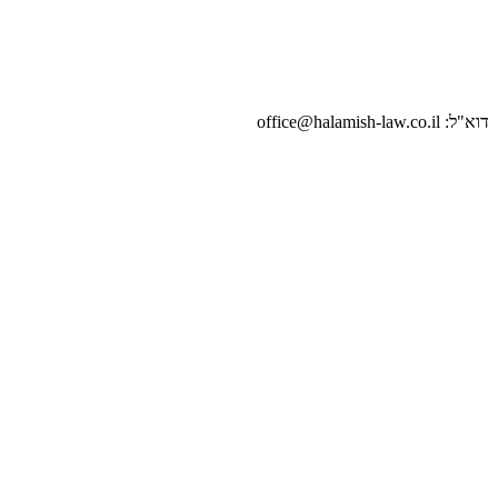
דוא"ל: office@halamish-law.co.il