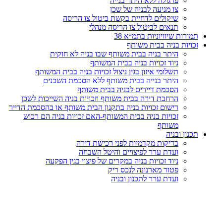
פרגולה ללא היתר בנייה
צו מניעה לבניה של שכן
שיקולים לדחיית בקשת ביטול צו הריסה
תנאים לביטול צו הריסה מנהלי
תמורות שיוויוניות בתמ״א 38
זכויות בניה בבית משותף
היתר בניה בבית משותף שבו בניה לא חוקית
ניוד זכויות בניה בבית המשותף
תשלומי איזון בגין ניצול זכויות בניה בבית המשותף
היתר בנייה בבית משותף ללא הסכמת השכנים
הסכמת דיירים לבניה בבית משותף
הרחבת דירה בבית משותף וזכויות בניה השייכות לשכן
רישום זכויות בניה בתקנון הבית משותף או בהסכמת הדייר
זכויות בניה בבית המשותף-האם זכויות בניה הם רכוש
משותף
תכנון ובניה
בדיקות מקדמיות לפני רכישת דירה
ועדת ערר לפיצויים והיטל השבחה
ניוד זכויות בניה במקרים של פיצוי בגין הפקעה
פטור מארנונה לנכס ריק
ועדת ערר לתכנון ובניה