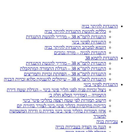
דלג
לתוכן
התנגדות להיתר בניה
כללים להגשת התנגדות להיתר בניה
התנגדות לתמ”א 38 – מדריך להגשת התנגדות
התנגדות לפינוי בינוי
דוגמא למכתב התנגדות להיתר בניה
התנגדות לבניה – מורה נבוכים
התנגדות לתמא 38
התנגדות לתמ”א 38 – מדריך להגשת התנגדות
התנגדות לתמ”א 38 – הגדלת התמורה המתקבלת
התנגדות לתמ”א 38 – הפחתת זכויות ותמריצים
התנגדות לתמ”א 38 – שיקולים להענקת מלוא זכויות הבניה
התנגדות לפינוי בינוי
ניצול זכויות פניה לפני הליך פינוי בינוי – הגדלת שטח דירת
התמורה – המדריך המלא חלק ב׳
חישוב תמורות לפי שטח רצפה בהליכי פינוי־בינוי
בדיקות מקדמיות בהליך פינוי-בינוי לצורך בחירת יזם
איזון תמורות בהליך פינוי בינוי בדירת גן ודירה המשמשת
למשרד
עבירות בניה
הגנה מן הצדק בעבירות בנייה