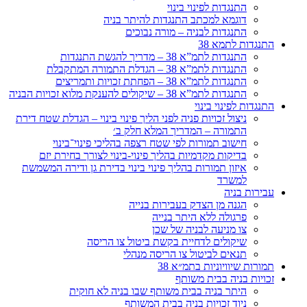
התנגדות לפינוי בינוי
דוגמא למכתב התנגדות להיתר בניה
התנגדות לבניה – מורה נבוכים
התנגדות לתמא 38
התנגדות לתמ”א 38 – מדריך להגשת התנגדות
התנגדות לתמ”א 38 – הגדלת התמורה המתקבלת
התנגדות לתמ”א 38 – הפחתת זכויות ותמריצים
התנגדות לתמ”א 38 – שיקולים להענקת מלוא זכויות הבניה
התנגדות לפינוי בינוי
ניצול זכויות פניה לפני הליך פינוי בינוי – הגדלת שטח דירת
התמורה – המדריך המלא חלק ב׳
חישוב תמורות לפי שטח רצפה בהליכי פינוי־בינוי
בדיקות מקדמיות בהליך פינוי-בינוי לצורך בחירת יזם
איזון תמורות בהליך פינוי בינוי בדירת גן ודירה המשמשת
למשרד
עבירות בניה
הגנה מן הצדק בעבירות בנייה
פרגולה ללא היתר בנייה
צו מניעה לבניה של שכן
שיקולים לדחיית בקשת ביטול צו הריסה
תנאים לביטול צו הריסה מנהלי
תמורות שיוויוניות בתמ״א 38
זכויות בניה בבית משותף
היתר בניה בבית משותף שבו בניה לא חוקית
ניוד זכויות בניה בבית המשותף