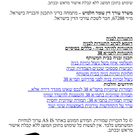
שימוש בתוכן המוצג ללא קבלת אישור מראש ובכתב.
משרד
עורך
דין
עומר
חלמיש –
מתמחה בדיני התכנון והבנייה בישראל.
מ״ר 67288, חבר לשכת עורכי הדין בישראל.
התנגדות לבניה
דוגמא לכתב התנגדות לבניה
התנגדות להיתר בניה - כללים בסיסיים
התנגדות לתמ״א 38
תכנון ובניה בבית המשותף
תשלומי איזון בשל ניצול זכויות בניה
תביעות סכסוכי שכנים-הצמדות ובניה
חלוקת זכויות בניה בבית משותף
ניצול זכויות בניה לפני פרויקט תמ״א 38
חידושים והלכות
תמורות שיווניות בתמ”א 38 לנכס שאינו מוגדר דירה אלא...
תמורה שוויונית בתמ״א 38 והטענות להיעדר שוויון
שוויון תמורות בתמ״א 38: תמורה שוויונית יחסית
ערר על התחדשות עירונית באמצעות שינוי יעוד
© כל הזכויות שמורות. המידע המוגש באתר AS IS ערוך לנוחיות
המשתמש בלבד. אין לעשות כל שימוש בתוכן המוצג ללא קבלת אישור
מראש ובכתב.