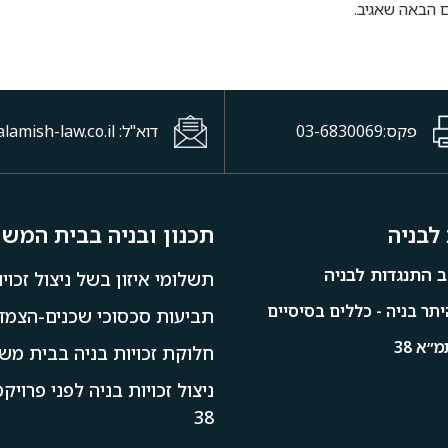
 הבאה שאגיב.
פקס:03-6830069
דוא"ל: office@halamish-law.co.il
לבניה
תכנון ובניה בבית המש
 התנגדות לבניה
תשלומי איזון בשל ניצול זכויו
תר בניה - כללים בסיסיים
תביעות סכסוכי שכנים-הצמדו
״א 38
חלוקת זכויות בניה בבית מש
ניצול זכויות בניה לפני פרוי
38