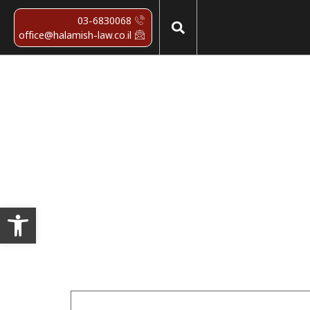
03-6830068
office@halamish-law.co.il
פתח סרגל