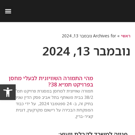
התנגדות לתמא 38
תמורות שיוויוניות בתמ״א 38
ראשי
»
Archives for נובמבר 13, 2024
נובמבר 13, 2024
מהי התמורה השוויונית לבעלי מחסן
פתח סרגל
בפרויקט תמ״א 38?
תמורה שוויונית למחסן במסגרת פרויקט תמ”א
38/2 בבית משותף בתל אביב פסק הדין שניתן
בתיק זה, ב- 24 ספטמבר 2024, על ידי כבוד
המפקחת הבכירה על רישום מקרקעין, דגנית
קציר-ברין,
פנייה למשרד לקבלת ייעוץ: