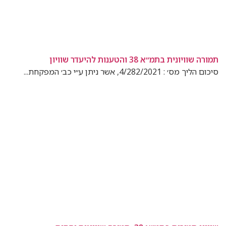
תמורה שוויונית בתמ״א 38 והטענות להיעדר שוויון
סיכום הליך מס׳ : 4/282/2021, אשר ניתן ע״י כב׳ המפקחת...