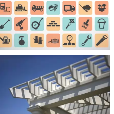
תאושר?
הכשרת...
ק
ר
א
ע
ו
ד
פרגולה
ללא היתר
בנייה
האם יש
צורך
בקבלת
היתר בנייה
לצורך
קירוי
מרפסת...