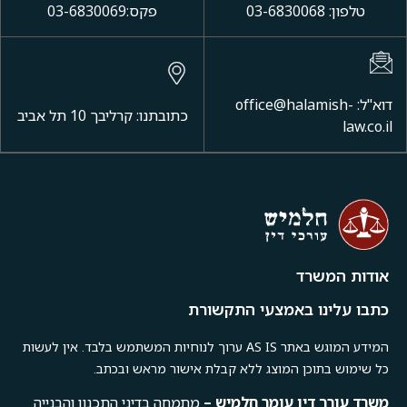
פקס:03-6830069
office@halami-
כתובתנו: קרליבך 10 תל אביב
ד
 באמצעי התקשורת
המידע המוגש באתר AS IS ערוך לנוחיות המשתמש בלבד. אין לעשות
ן המוצג ללא קבלת אישור מראש ובכתב.
ין
עומר
חלמיש –
מתמחה בדיני התכנון והבנייה