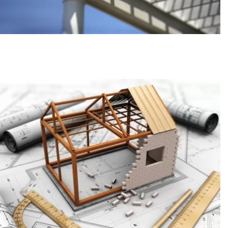
ק
ר
א
ע
ו
ד
הגנה מן
הצדק
בעבירות
בנייה
הגנה מן
הצדק
בעבירות
בנייה -
טענה קשה
להוכחה...
ק
ר