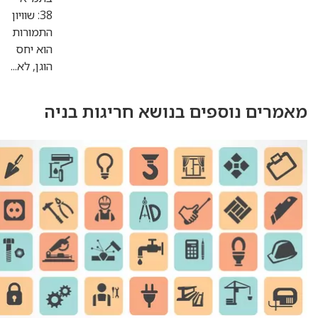
38: שוויון
התמורות
הוא יחס
הוגן, לא...
וספים בנושא חריגות בניה
הכשרת
עבירות
בניה
מהי
הכשרת
עבירות
בנייה
ובאילו
מצבים
היא