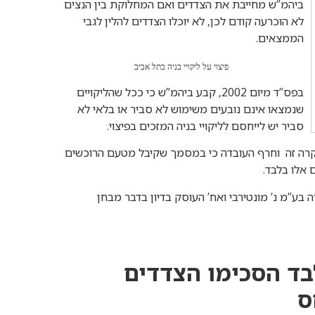
ביהמ”ש מחייבת את הצדדים ואם המחלוקת בין הנצים
לא הוכרעה קודם לכן, לא יוכלו הצדדים להלין לגבי
הממצאים.
פיצוי על ליקויי בניה בתל אביב
בפס”ד מיום 2002, קבע ביהמ”ש כי ככל שהליקויים
שנמצאו אינם נובעים משימוש לא סביר או בלאי לא
סביר יש לייחסם לליקויי בניה המזכים בפיצוי.
מקרה זה וחרף העובדה כי במסמך שקיבל מטעם הרוכשים
 אלו בלבד.
29 חברת יצחק ניימן להשכרה בע”מ נ’ מונטירבי ואח’ העוסק בדיון בדבר מבחן
לבד הסכימו הצדדים
ס