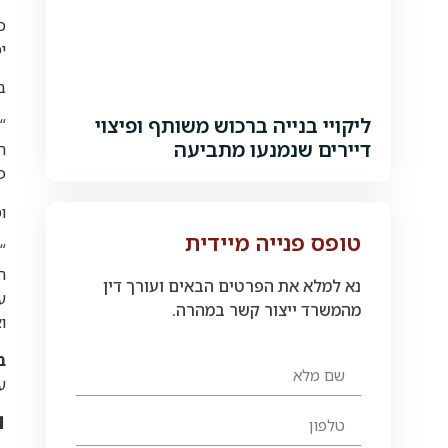
כ
י
ב
ליקויי בנייה ברכוש משותף ופיצוי
“
דיירים שנמנעו מתביעה
פי
ו
טופס פנייה מיידית
“
ה
נא למלא את הפרטים הבאים ועורך דין
ע
מהמשרד ייצור קשר במהרה.
ו
ב
ע