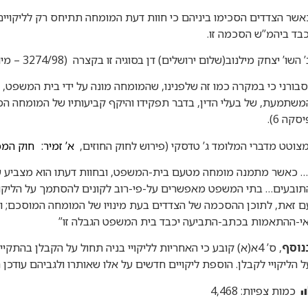
אשר הצדדים הסכימו ביניהם כי חוות דעת המומחה תתיחס רק לליקויים
כבד ביהמ”ש הסכמה זו.
’ השו’ יצחק מילנוב(שלום ירושלים) דן בסוגיה זו בקצרה (
3274/98 – מיום 27.09.2002)
סבורני כי במקרה כמו זה שלפנינו, שהמומחה מונה על ידי בית המשפט
סקה 6).
מצוטט מדברי המלומד ג’ טדסקי (פירוש לחוק החוזים,
א’ זמיר:
נ
חוק המכר (די
… כאשר מתמנה מומחה מטעם בית-המשפט, ובחוות דעתו הוא מצביע ע
תובעים… בתי המשפט מאפשרים על-פי-רוב לקונים להסתמך על הליקוי
ם זאת, לתוכן ההסכמה של הצדדים בעת מינויו של המומחה המוסכם; ו
אי-ההתאמות בכתב-התביעה יכבד בית המשפט הגבלה זו”
נוסף
, ס’ 4א(א) קובע כי האחריות לליקויי בניה תחול על הקבלן בה
ל הליקויי לקבלן. הוספת ליקויים חדשים על אלו שאותרו ולגביהם עודכן
כמות צפיות:
4,468