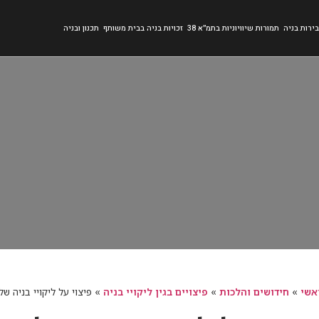
ירות בניה
תמורות שיוויוניות בתמ״א 38
זכויות בניה בבית משותף
תכנון ובניה
אשי
»
חידושים והלכות
»
פיצויים בגין ליקויי בניה
»
פיצוי על ליקויי בניה ש