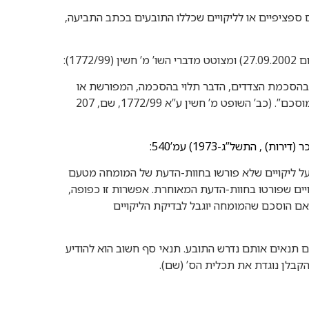
 ספציפיים או לליקויים שכללו התובעים בכתב התביעה,
ו
מצוטט מדברי השו’ מ’ חשין (1772/99):
, בהסכמת הצדדים, הדבר תלוי בהסכמה, המפורשת או
המשתמעת, של בעלי הדין, בדבר תפקידו והיקף קביעותיו של המומחה המוסכם”. (כב’ השופט מ’ חשין ע”א 1772/99, שם, 207
רות) , התשל”ג-1973) עמ’540:
ל ליקויים שלא פורשו בחוות-הדעת של המומחה מטעם
ים שפורטו בחוות-הדעת המאוחרת. אפשרות זו כפופה,
אם הוסכם שהמומחה יוגבל לבדיקת הליקויים
תקיים תנאים אותם נדרש התובע. תנאי סף חשוב הוא להודיע
 הקבלן נוגדת את תכלית הס’ (שם).