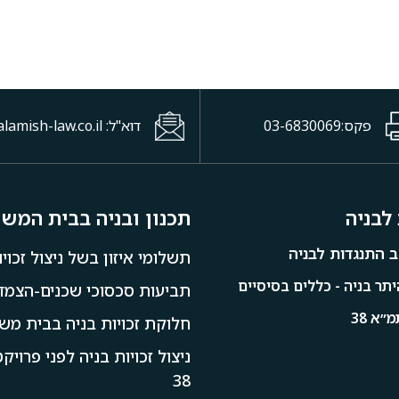
פקס:03-6830069
דוא"ל: office@halamish-law.co.il
לבניה
תכנון ובניה בבית המש
 התנגדות לבניה
תשלומי איזון בשל ניצול זכויו
תר בניה - כללים בסיסיים
תביעות סכסוכי שכנים-הצמדו
״א 38
חלוקת זכויות בניה בבית מש
ניצול זכויות בניה לפני פרוי
38