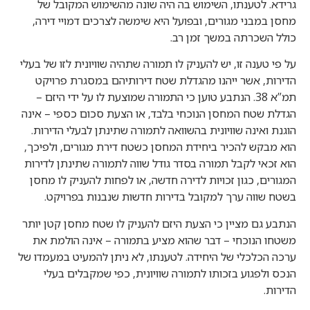
גרידא. לטענתו, השימוש בה היה שונה מהשימוש המקובל של
מחסן במבני מגורים, ובפועל היא שימשה לצרכים דמויי דירה,
כולל השכרתה במשך זמן רב.
על פי טענה זו, יש להעניק לו תמורה שתהיה שוויונית לזו של בעלי
הדירות, אשר ייהנו מהגדלת שטח דירותיהם במסגרת פרויקט
תמ”א 38. הנתבע טוען כי התמורה שמוצעת לו על ידי היזם –
הגדלת שטח המחסן הנוכחי בלבד, או הצעת סכום כספי – אינה
הוגנת ואינה שוויונית בהשוואה לתמורה שתינתן לבעלי הדירות.
הוא מבקש להכיר ביחידת המחסן כשטח דירת מגורים, ולפיכך,
הוא זכאי לקבל תמורה בסדר גודל שווה לתמורה שתינתן לדירות
המגורים, כגון זכויות לדירה חדשה, או לפחות להעניק לו מחסן
בשטח שווה ערך למקובל בדירות חדשות שנבנות בפרויקט.
הנתבע גם מציין כי הצעת היזם להעניק לו שטח מחסן קטן יותר
משטחו הנוכחי – דבר שהוא מציע בתמורה – אינה הולמת את
ערכה הכלכלי של היחידה. לטענתו, לא ניתן להמעיט במעמדו של
הנכס ולפגוע בזכותו לתמורה שוויונית, כפי שמקבלים בעלי
הדירות.