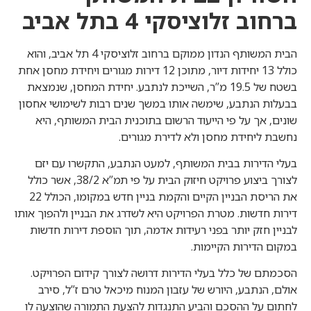
ברחוב זלוציסקי 4 בתל אביב
הבית המשותף הנדון ממוקם ברחוב
זלוציסקי 4 תל אביב, והוא
כולל 13 יחידות דיור, מתוכן 12 דירות מגורים ויחידת מחסן אחת
בשטח של 19.5 מ”ר, השייכת לנתבע. יחידת המחסן, שנמצאת
בבעלות הנתבע, שימשה אותו במשך שנים רבות לשימושי אחסון
שונים, אך על פי הייעוד הרשום בתוכנית הבית המשותף, היא
נחשבת ליחידת מחסן ולא לדירת מגורים.
בעלי הדירות בבית המשותף, למעט הנתבע, התקשרו עם יזם
לצורך ביצוע פרויקט חיזוק הבית על פי תמ”א 38/2, אשר כולל
את הריסת הבניין הקיים והקמת בניין חדש במקומו, הכולל 22
דירות חדשות. מטרת הפרויקט היא לשדרג את הבניין ולהפוך אותו
לבניין חזק יותר בפני רעידות אדמה, תוך הוספת דירות חדשות
במקום הדירות הקיימות.
הסכמתם של כלל בעלי הדירות דרושה לצורך קידום הפרויקט.
אולם, הנתבע, היורש של עזבון המנוח מיכאל טרם ז”ל, סירב
לחתום על ההסכם והביע התנגדות להצעת התמורה שהוצעה לו