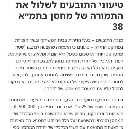
טיעוני התובעים לשלול את
התמורה של מחסן בתמ״א
38
מנגד, התובעים – בעלי הדירות בבית המשותף ובעלי הזכויות
בפרויקט החיזוק – טוענים כי התמורה שהוצעה לנתבע (שטח
מחסן קטן יותר או סכום כספי) היא הוגנת ומלאה, ומשקפת את
הערך הכלכלי של יחידת המחסן בנוגע למבצע הפרויקט. הם
טוענים כי אין כל הצדקה להכיר ביחידת המחסן כשטח דירת
מגורים, שכן מדובר במבנה ששימש למטרת אחסון בלבד, ולא
למגורים. השימוש הייעודי של המקום לא היה למגורים, ואין מקום
להחיל עליו את המעמד המשפטי של “דירה”.
בנוסף, התובעים טוענים כי הצעת התמורה המוצעת – או מחסן
קטן יותר בשטח של 25 מ”ר או סכום כספי בסך 500,000 ₪ –
היא הוגנת ומספקת, מכיוון שהיא מתחשבת בשווי הכלכלי של
המחסן הנוכחי ובהשפעתו על כלל פרויקט התמ”א. הם מציינים
כי הצעתם מתואמת עם השווי הכלכלי של יחידת המחסן, כפי