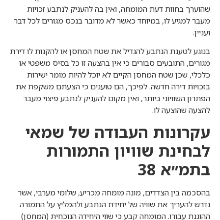
שהוערך בחוות דעת המומחה, ואין בה להעניק לנתבע זכויות
מעבר למגיע לו, במיוחד כאשר לא מדובר בנכס מגורים לכל דבר
ועניין.
בנוגע לטענת הנתבע להגדיל את שטח המחסן או להקנות לו דירת
מגורים, התובעים סבורים כי אין בהצעה זו כל בסיס משפטי או
כלכלי, שכן שטח המחסן הקיים לא יוכל להיות מומר ישירות
בזכויות דירה חדשה. לפיכך, הם טוענים כי הצעתם משקפת את
הפתרון השוויוני ביותר, ואין מקום להעניק לנתבע פיצוי מעבר
להצעה שהוצעה לו.
עקרונות העבודה של שמאי
לבחינת שוויון התמורות
בתמ״א 38
בהסכמה בין הצדדים, מונה מומחה מכריע, שלומי מערבי, אשר
נדרש להעריך את שוויה של יחידת הנתבע ולהמליץ על התמורה
ההוגנת עבורו. המומחה קבע כי שווי היחידה הנוכחית (המחסן)