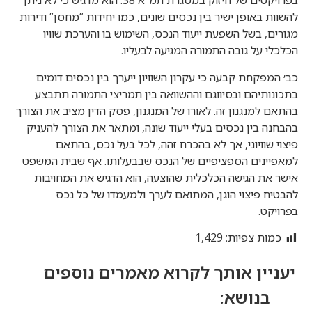
בפרויקטים של חיזוק במסגרת תמ”א 38. הוא מדגיש כי לא ניתן
להשוות באופן ישיר בין נכסים שונים, כמו יחידות “מחסן” ודירות
מגורים, בשל השפעת ייעוד הנכס, השימוש בו והערכת שוויו
הכלכלי על גובה התמורה המגיעה לבעליו.
כב׳ המפקחת קבעה כי עקרון השוויון ייערך בין נכסים דומים
בתכונותיהם ובסיווגם וההשוואה בין תמריצי התמורה תתבצע
בהתאם למנגנון זה. לאורו של המנגנון, פסק הדין מציב את הצורך
בהבחנה בין נכסים בעלי ייעוד שונה, ומתאר את הצורך להעניק
פיצוי שוויוני, אך לא בהכרח זהה, לכל בעל נכס, בהתאם
למאפיינים הספציפיים של הנכס שבבעלותו. אף שבית המשפט
אישר את הגישה הכלכלית שהוצעה, הוא הדגיש את המחויבות
להבטיח פיצוי הוגן, המתואם לערך ולמעמדו של כל נכס
בפרויקט.
כמות צפיות:
1,429