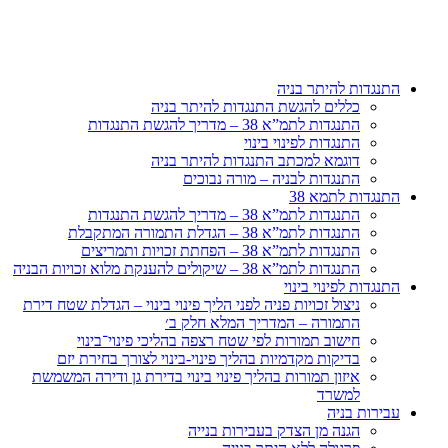
דלג
לתוכן
התנגדות להיתר בניה
כללים להגשת התנגדות להיתר בניה
התנגדות לתמ”א 38 – מדריך להגשת התנגדות
התנגדות לפינוי בינוי
דוגמא למכתב התנגדות להיתר בניה
התנגדות לבניה – מורה נבוכים
התנגדות לתמא 38
התנגדות לתמ”א 38 – מדריך להגשת התנגדות
התנגדות לתמ”א 38 – הגדלת התמורה המתקבלת
התנגדות לתמ”א 38 – הפחתת זכויות ותמריצים
התנגדות לתמ”א 38 – שיקולים להענקת מלוא זכויות הבניה
התנגדות לפינוי בינוי
ניצול זכויות פניה לפני הליך פינוי בינוי – הגדלת שטח דירת
התמורה – המדריך המלא חלק ב׳
חישוב תמורות לפי שטח רצפה בהליכי פינוי־בינוי
בדיקות מקדמיות בהליך פינוי-בינוי לצורך בחירת יזם
איזון תמורות בהליך פינוי בינוי בדירת גן ודירה המשמשת
למשרד
עבירות בניה
הגנה מן הצדק בעבירות בנייה