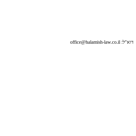
דוא"ל: office@halamish-law.co.il