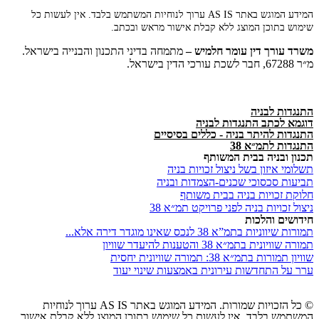
המידע המוגש באתר AS IS ערוך לנוחיות המשתמש בלבד. אין לעשות כל
שימוש בתוכן המוצג ללא קבלת אישור מראש ובכתב.
משרד
עורך
דין
עומר
חלמיש –
מתמחה בדיני התכנון והבנייה בישראל.
מ״ר 67288, חבר לשכת עורכי הדין בישראל.
התנגדות לבניה
דוגמא לכתב התנגדות לבניה
התנגדות להיתר בניה - כללים בסיסיים
התנגדות לתמ״א 38
תכנון ובניה בבית המשותף
תשלומי איזון בשל ניצול זכויות בניה
תביעות סכסוכי שכנים-הצמדות ובניה
חלוקת זכויות בניה בבית משותף
ניצול זכויות בניה לפני פרויקט תמ״א 38
חידושים והלכות
תמורות שיווניות בתמ”א 38 לנכס שאינו מוגדר דירה אלא...
תמורה שוויונית בתמ״א 38 והטענות להיעדר שוויון
שוויון תמורות בתמ״א 38: תמורה שוויונית יחסית
ערר על התחדשות עירונית באמצעות שינוי יעוד
© כל הזכויות שמורות. המידע המוגש באתר AS IS ערוך לנוחיות
המשתמש בלבד. אין לעשות כל שימוש בתוכן המוצג ללא קבלת אישור