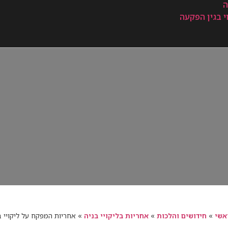
ה
וי בגין הפקעה
אשי
»
חידושים והלכות
»
אחריות בליקויי בניה
»
אחריות המפקח על ליקויי 