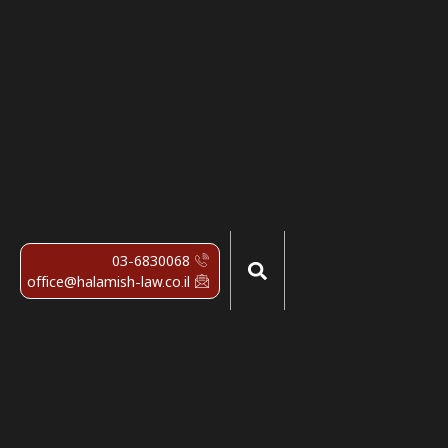
03-6830068
office@halamish-law.co.il